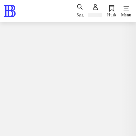
Søg
Log ind
Husk
Menu
Spil / computerspil
Playstation 3, 2015
Atelier Shallie - alchemists of the