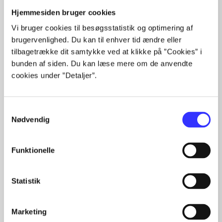
Hjemmesiden bruger cookies
Artikler
Vi bruger cookies til besøgsstatistik og optimering af
Alle registrerede artikler fordelt på udgivelser
brugervenlighed. Du kan til enhver tid ændre eller
tilbagetrække dit samtykke ved at klikke på ”Cookies” i
...
bunden af siden. Du kan læse mere om de anvendte
...
cookies under ”Detaljer”.
...
...
...
Samtykkevalg
Nødvendig
Minder om
Funktionelle
Statistik
Marketing