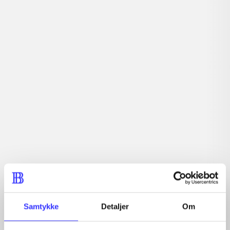
lorem ipsum dolor sit amet ...
Tidsskrift
Artiklerne i
handler ofte om
Artikler med samme emner
Fra
Samtykke
Detaljer
Om