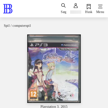
Søg
Log ind
Husk
Menu
Spil / computerspil
Playstation 3, 2015