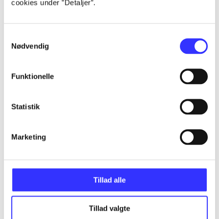
cookies under ”Detaljer”.
Alle registrerede artikler fordelt på udgivelser
...
Samtykkevalg
Nødvendig
...
Funktionelle
...
Statistik
...
Marketing
...
Tillad alle
Tillad valgte