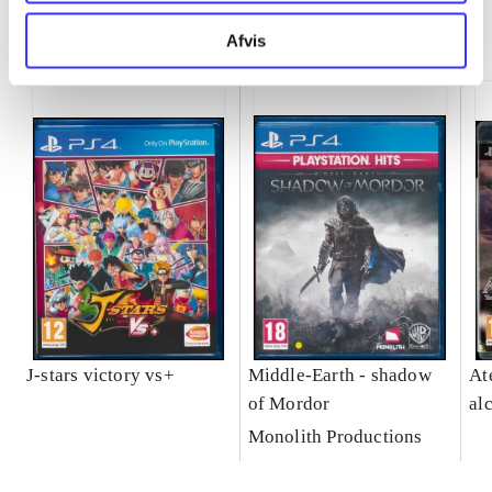
Minder om
Afvis
J-stars victory vs+
Middle-Earth - shadow
At
of Mordor
al
Monolith Productions