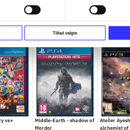
Tillad valgte
ry vs+
Middle-Earth - shadow of
Atelier Ayesh
Mordor
alchemist of