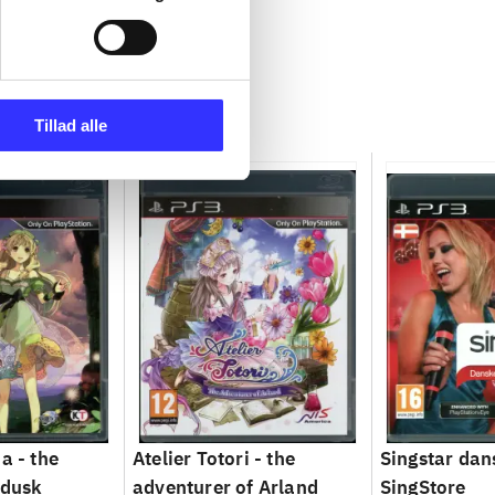
Tillad alle
a - the
Atelier Totori - the
Singstar dan
 dusk
adventurer of Arland
SingStore