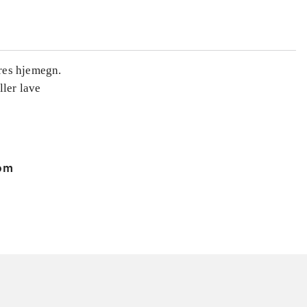
eres hjemegn.
ller lave
 om