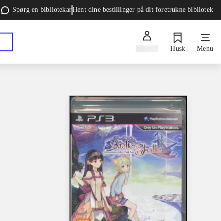
Spørg en bibliotekar
Hent dine bestillinger på dit foretrukne bibliotek
Log ind
Husk
Menu
e