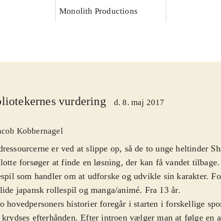
Monolith Productions
liotekernes vurdering
d. 8. maj 2017
acob Kobbernagel
ressourcerne er ved at slippe op, så de to unge heltinder Sha
lotte forsøger at finde en løsning, der kan få vandet tilbage
espil som handler om at udforske og udvikle sin karakter. Fo
lide japansk rollespil og manga/animé. Fra 13 år
.
o hovedpersoners historier foregår i starten i forskellige sp
 krydses efterhånden. Efter introen vælger man at følge en 