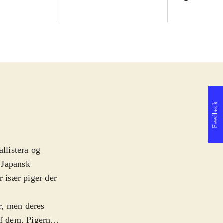
Feedback
llistera og
. Japansk
r især piger der
or, men deres
af dem. Pigerne