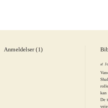
Anmeldelser (1)
Bib
J
af
Vand
Shal
roll
kan 
De t
veje