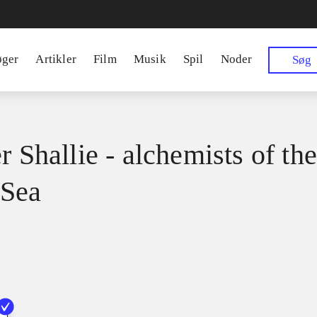
øger
Artikler
Film
Musik
Spil
Noder
Søg
r Shallie - alchemists of th
 Sea