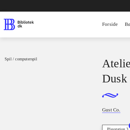
Forside
B
Spil / computerspil
Atelie
Dusk
Gust Co.
Playstation 3