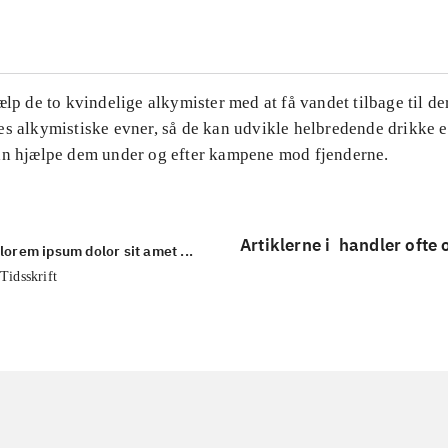
ælp de to kvindelige alkymister med at få vandet tilbage til d
s alkymistiske evner, så de kan udvikle helbredende drikke e
an hjælpe dem under og efter kampene mod fjenderne.
Artiklerne i
handler ofte
lorem ipsum dolor sit amet ...
Tidsskrift