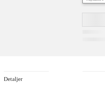
Detaljer
...
...
...
...