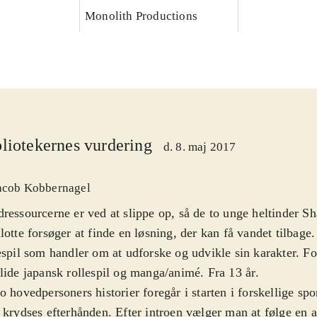
Monolith Productions
liotekernes vurdering
d. 8. maj 2017
acob Kobbernagel
ressourcerne er ved at slippe op, så de to unge heltinder Sha
lotte forsøger at finde en løsning, der kan få vandet tilbage
espil som handler om at udforske og udvikle sin karakter. Fo
lide japansk rollespil og manga/animé. Fra 13 år
.
o hovedpersoners historier foregår i starten i forskellige sp
 krydses efterhånden. Efter introen vælger man at følge en 