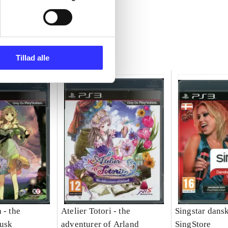
Tillad alle
 - the
Atelier Totori - the
Singstar dansk
dusk
adventurer of Arland
SingStore