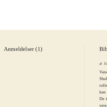
Anmeldelser (1)
Bib
J
af
Vand
Shal
roll
kan 
De t
veje