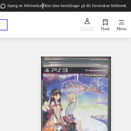
Spørg en bibliotekar
Hent dine bestillinger på dit foretrukne bibliotek
Log ind
Husk
Menu
e