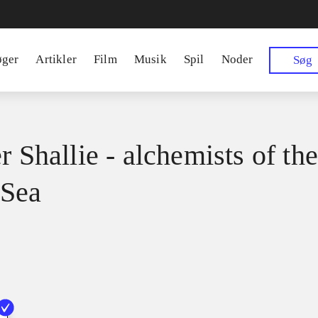
øger
Artikler
Film
Musik
Spil
Noder
Søg
r Shallie - alchemists of th
 Sea