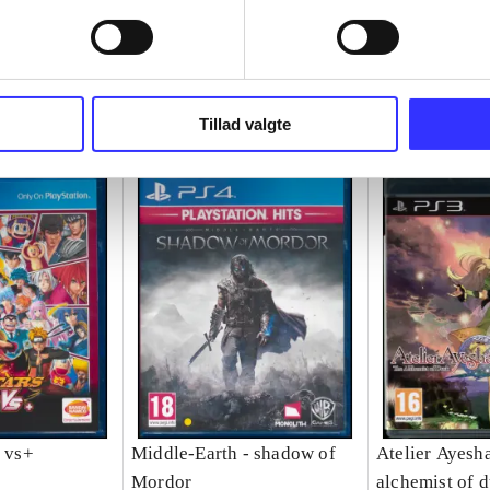
Tillad valgte
y vs+
Middle-Earth - shadow of
Atelier Ayesha
Mordor
alchemist of 