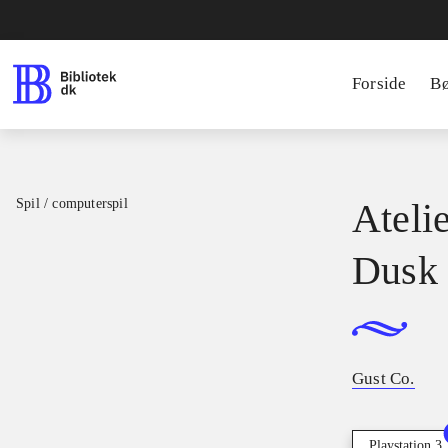
Forside
B
Spil / computerspil
Atelie
Dusk
Gust Co.
Playstation 3