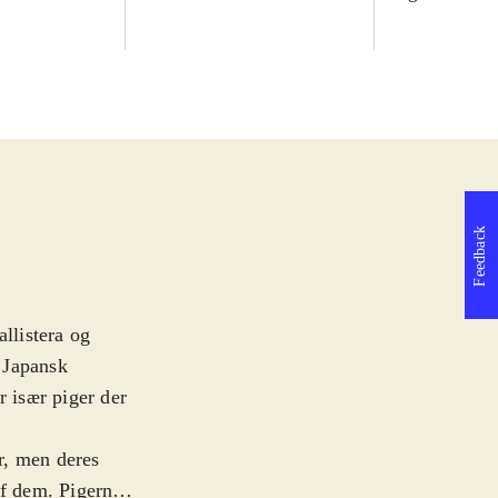
Feedback
llistera og
. Japansk
r især piger der
or, men deres
af dem. Pigerne