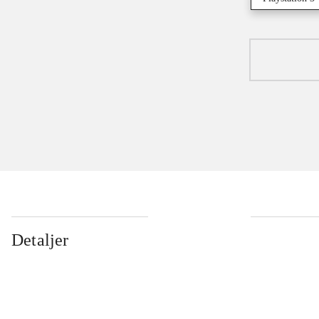
Detaljer
...
...
...
...