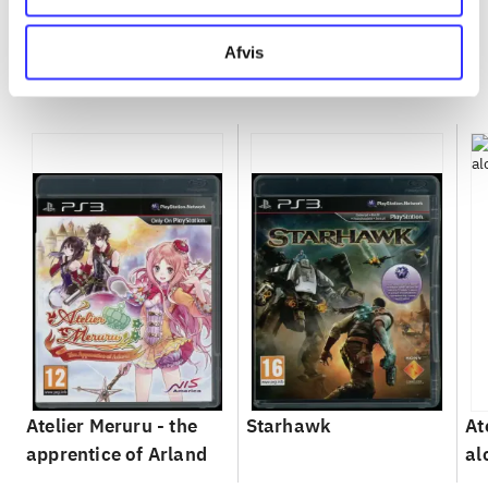
Afvis
Minder om
Atelier Meruru - the
Starhawk
At
apprentice of Arland
al