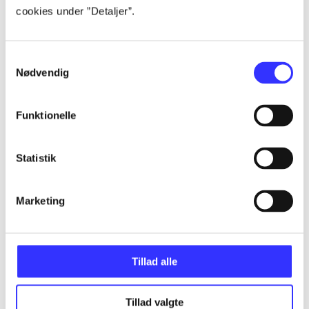
cookies under ”Detaljer”.
Artikler
Alle registrerede artikler fordelt på udgivelser
Samtykkevalg
Nødvendig
...
Funktionelle
...
Statistik
...
Marketing
...
...
Tillad alle
Tillad valgte