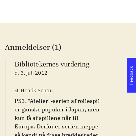
Anmeldelser (1)
Bibliotekernes vurdering
Feedback
d. 3. juli 2012
Henrik Schou
af
PS3. "Atelier"-serien af rollespil
er ganske populær i Japan, men
kun få af spillene når til
Europa. Derfor er serien næppe
så kendt på disse breddegrader