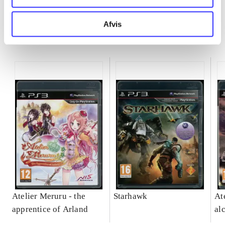
Afvis
Minder om
Atelier Meruru - the
Starhawk
At
apprentice of Arland
al