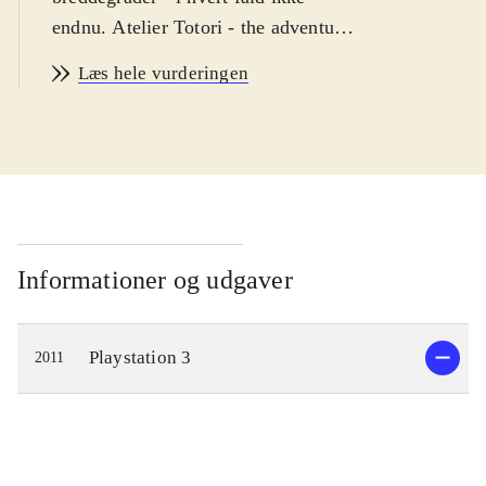
endnu. Atelier Totori - the adventurer
of Arland er et rollespil, for både
Læs hele vurderingen
drenge og piger (men nok mest piger)
fra ca. 14 år og op. Sproget er
engelsk. PEGI 12
.
Spillet finder sted 5 år efter
begivenhederne i det foregående spil
i serien. Dog behøver man ikke
kende historien eller karakterene fra
Informationer og udgaver
forgængeren for at kunne følge
historien i spillet. Man spiller en ung
Playstation 3
2011
alkymist, Totori, der søger efter sin
forsvundne mor. Undervejs skal man
udforske en spændende fantasy-
verden og udbygge Totoris
færdigheder som eventyrer og ikke