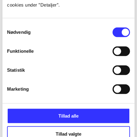
cookies under ”Detaljer”.
Artikler
Alle registrerede artikler fordelt på udgivelser
Samtykkevalg
Nødvendig
...
Funktionelle
...
Statistik
...
Marketing
...
...
Tillad alle
Tillad valgte