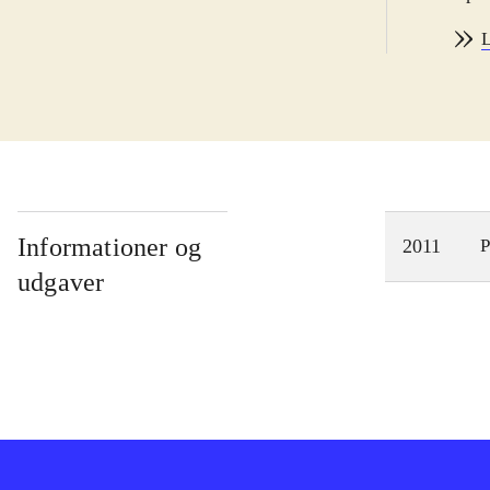
behø
L
følg
for
udby
alky
kan 
Hand
forn
Informationer og
2011
P
lege
udgaver
japa
og f
Spil
alch
Der 
PS2.
Arla