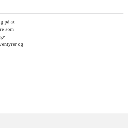
ig på at
ære som
nge
ventyrer og