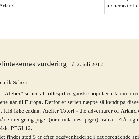
 Arland
alchemist of 
liotekernes vurdering
d. 3. juli 2012
enrik Schou
 "Atelier"-serien af rollespil er ganske populær i Japan, me
lene når til Europa. Derfor er serien næppe så kendt på disse
t fald ikke endnu. Atelier Totori - the adventurer of Arland e
både drenge og piger (men nok mest piger) fra ca. 14 år og 
elsk. PEGI 12
.
let finder sted 5 år efter begivenhederne i det foregående spi