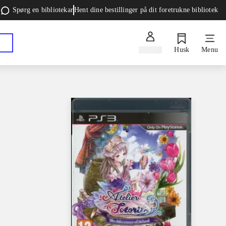
Spørg en bibliotekar
Hent dine bestillinger på dit foretrukne bibliotek
Log ind
Husk
Menu