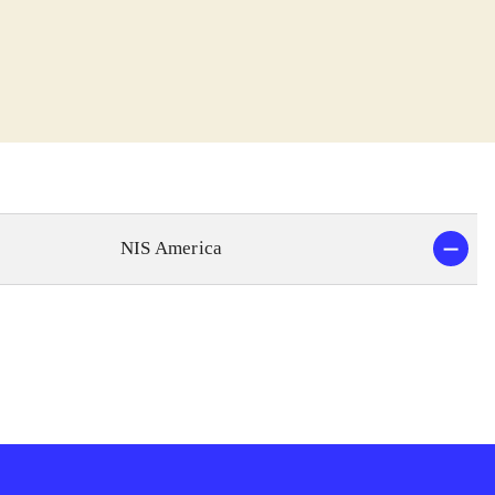
ren for at kunne
 søger efter sin
ntasy-verden og
des evner som
ser, så spilleren
det denne gang.
s lineær, så
en Totori og
NIS America
r i den velkendte
rafikken er varm
r Rorona - the
er gjorde til
 adventurer of
på alkymi helt