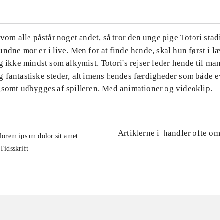
lvom alle påstår noget andet, så tror den unge pige Totori stad
ndne mor er i live. Men for at finde hende, skal hun først i l
g ikke mindst som alkymist. Totori's rejser leder hende til ma
 fantastiske steder, alt imens hendes færdigheder som både e
gsomt udbygges af spilleren. Med animationer og videoklip.
Artiklerne i
handler ofte om
lorem ipsum dolor sit amet ...
Tidsskrift