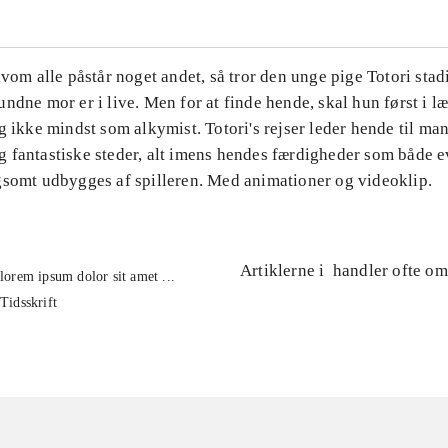
lvom alle påstår noget andet, så tror den unge pige Totori stad
ndne mor er i live. Men for at finde hende, skal hun først i l
g ikke mindst som alkymist. Totori's rejser leder hende til ma
 fantastiske steder, alt imens hendes færdigheder som både e
gsomt udbygges af spilleren. Med animationer og videoklip.
Artiklerne i
handler ofte om
lorem ipsum dolor sit amet ...
Tidsskrift