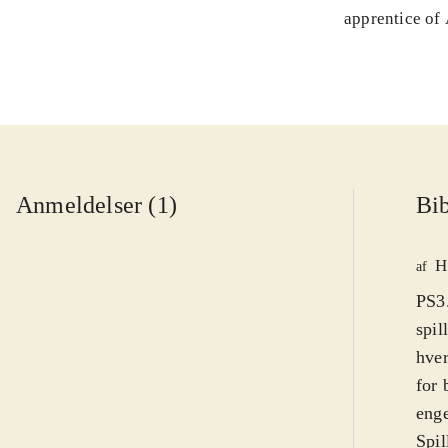
apprentice of
Anmeldelser (1)
Bib
H
af
PS3.
spil
hver
for 
eng
Spil