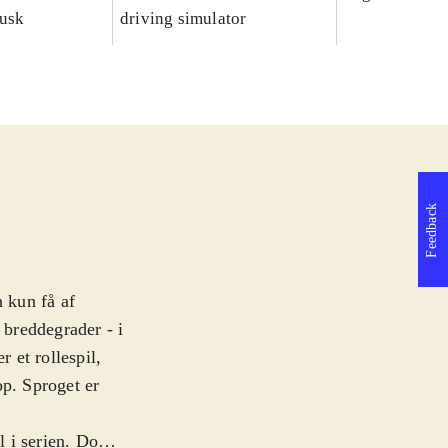
dusk
driving simulator
Feedback
n kun få af
 breddegrader - i
r et rollespil,
op. Sproget er
l i serien. Dog