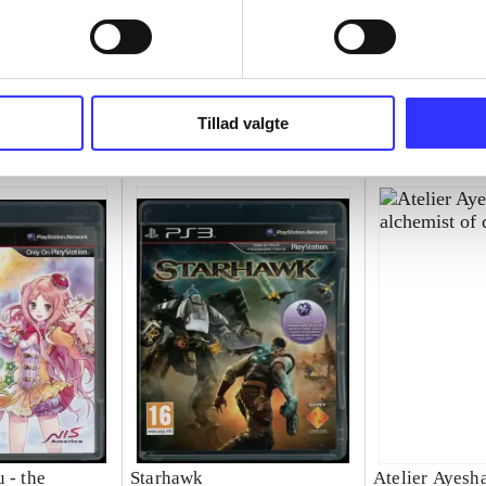
Tillad valgte
 - the
Starhawk
Atelier Ayesha