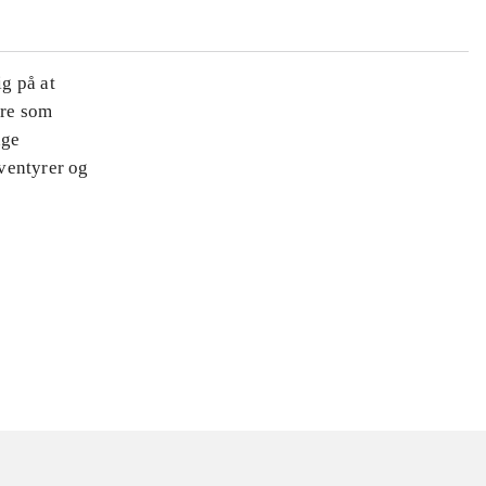
ig på at
ære som
nge
ventyrer og