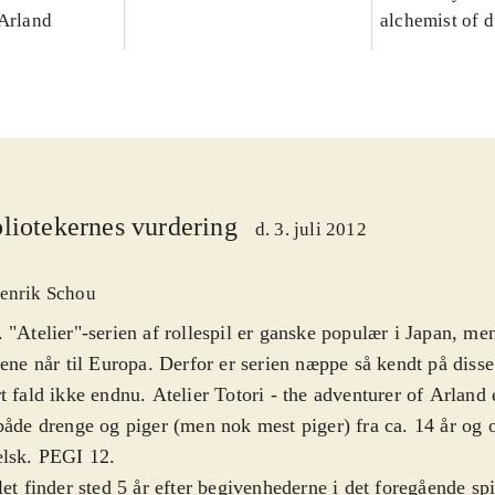
 Arland
alchemist of 
liotekernes vurdering
d. 3. juli 2012
enrik Schou
 "Atelier"-serien af rollespil er ganske populær i Japan, me
lene når til Europa. Derfor er serien næppe så kendt på disse
t fald ikke endnu. Atelier Totori - the adventurer of Arland e
både drenge og piger (men nok mest piger) fra ca. 14 år og 
elsk. PEGI 12
.
let finder sted 5 år efter begivenhederne i det foregående spi