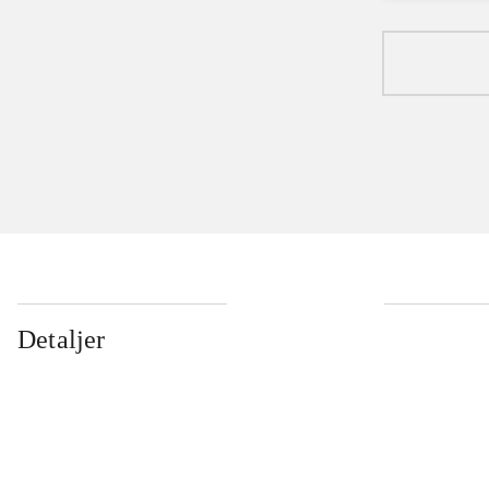
Detaljer
...
...
...
...