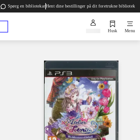
Spørg en bibliotekar
Hent dine bestillinger på dit foretrukne bibliotek
Log ind
Husk
Menu