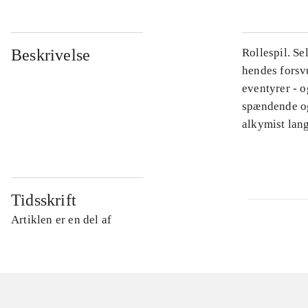
Beskrivelse
Rollespil. Se
hendes forsvu
eventyrer - o
spændende og
alkymist lan
Tidsskrift
Artiklen er en del af