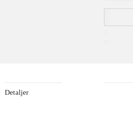
Detaljer
...
...
...
...