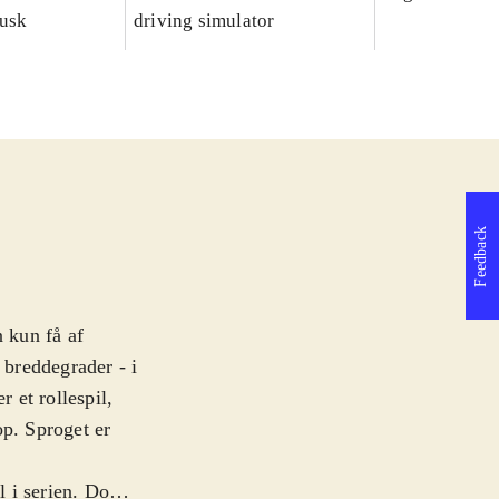
dusk
driving simulator
Feedback
n kun få af
 breddegrader - i
r et rollespil,
op. Sproget er
l i serien. Dog