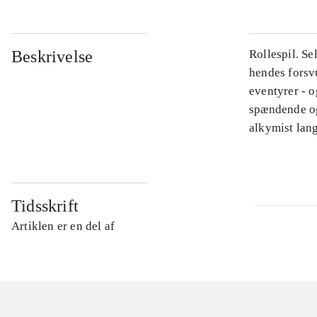
Beskrivelse
Rollespil. Se
hendes forsvu
eventyrer - o
spændende og
alkymist lan
Tidsskrift
Artiklen er en del af