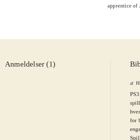
apprentice of
Anmeldelser (1)
Bib
H
af
PS3.
spil
hver
for 
eng
Spil