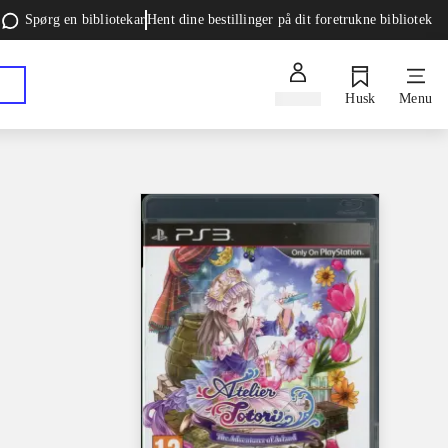
Spørg en bibliotekar
Hent dine bestillinger på dit foretrukne bibliotek
Log ind
Husk
Menu