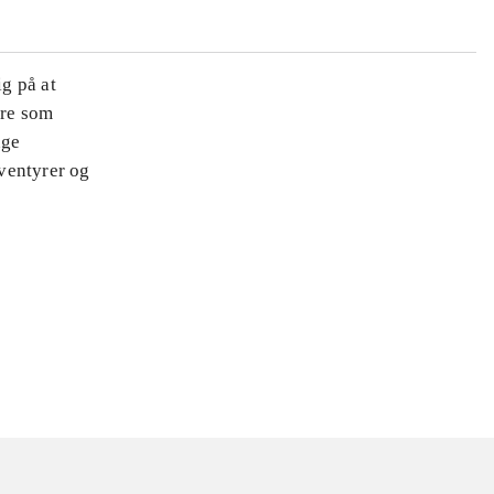
ig på at
ære som
nge
ventyrer og