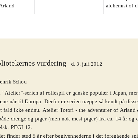
 Arland
alchemist of 
liotekernes vurdering
d. 3. juli 2012
enrik Schou
 "Atelier"-serien af rollespil er ganske populær i Japan, me
lene når til Europa. Derfor er serien næppe så kendt på disse
t fald ikke endnu. Atelier Totori - the adventurer of Arland e
både drenge og piger (men nok mest piger) fra ca. 14 år og 
elsk. PEGI 12
.
let finder sted 5 år efter begivenhederne i det foregående spi