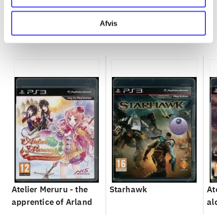
Afvis
Minder om
Atelier Meruru - the
Starhawk
At
apprentice of Arland
al