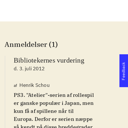
Anmeldelser (1)
Bibliotekernes vurdering
Feedback
d. 3. juli 2012
Henrik Schou
af
PS3. "Atelier"-serien af rollespil
er ganske populær i Japan, men
kun få af spillene når til
Europa. Derfor er serien næppe
så kendt på disse breddegrader