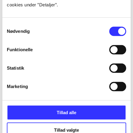
cookies under ”Detaljer”.
Artikler
Alle registrerede artikler fordelt på udgivelser
Samtykkevalg
Nødvendig
...
Funktionelle
...
Statistik
...
Marketing
...
...
Tillad alle
Tillad valgte