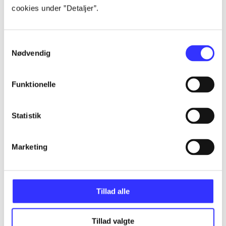
cookies under ”Detaljer”.
Artikler
Alle registrerede artikler fordelt på udgivelser
Samtykkevalg
Nødvendig
...
Funktionelle
...
Statistik
...
Marketing
...
...
Tillad alle
Tillad valgte