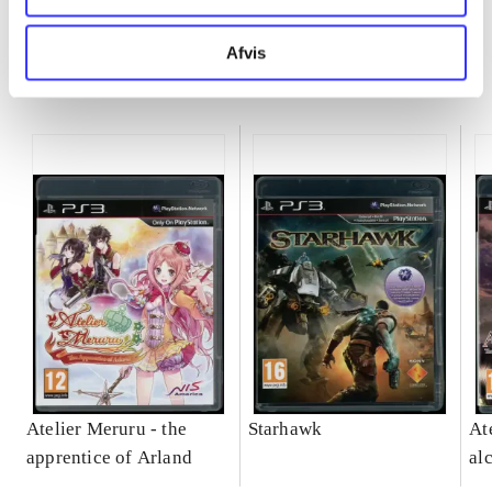
Afvis
Minder om
Atelier Meruru - the
Starhawk
At
apprentice of Arland
al