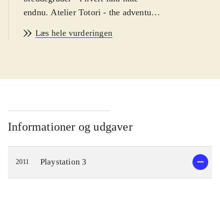
endnu. Atelier Totori - the adventurer
of Arland er et rollespil, for både
Læs hele vurderingen
drenge og piger (men nok mest piger)
fra ca. 14 år og op. Sproget er
engelsk. PEGI 12
.
Spillet finder sted 5 år efter
begivenhederne i det foregående spil
i serien. Dog behøver man ikke
kende historien eller karakterene fra
Informationer og udgaver
forgængeren for at kunne følge
historien i spillet. Man spiller en ung
Playstation 3
2011
alkymist, Totori, der søger efter sin
forsvundne mor. Undervejs skal man
udforske en spændende fantasy-
verden og udbygge Totoris
færdigheder som eventyrer og ikke