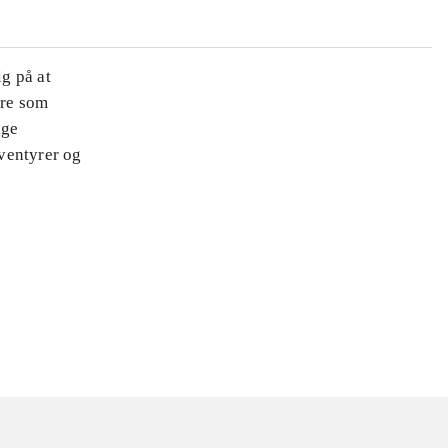
ig på at
ære som
nge
ventyrer og