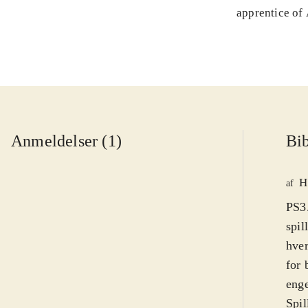
apprentice of
Anmeldelser (1)
Bib
H
af
PS3.
spil
hver
for 
eng
Spil