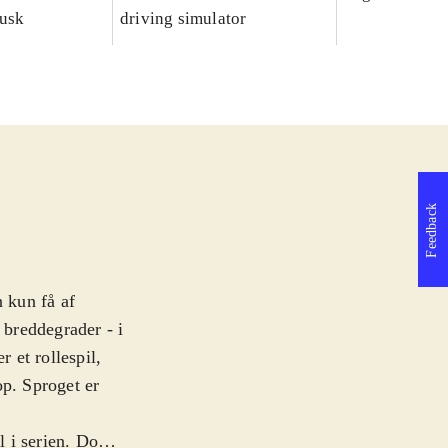
dusk
driving simulator
Feedback
n kun få af
 breddegrader - i
r et rollespil,
op. Sproget er
l i serien. Dog