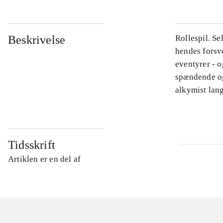
Beskrivelse
Rollespil. Se
hendes forsvu
eventyrer - o
spændende og
alkymist lan
Tidsskrift
Artiklen er en del af