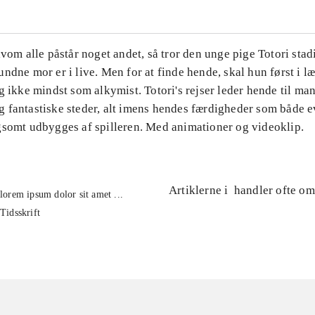
lvom alle påstår noget andet, så tror den unge pige Totori stad
ndne mor er i live. Men for at finde hende, skal hun først i l
g ikke mindst som alkymist. Totori's rejser leder hende til ma
 fantastiske steder, alt imens hendes færdigheder som både e
gsomt udbygges af spilleren. Med animationer og videoklip.
Artiklerne i
handler ofte om
lorem ipsum dolor sit amet ...
Tidsskrift