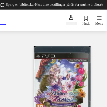
Spørg en bibliotekar
Hent dine bestillinger på dit foretrukne bibliotek
Log ind
Husk
Menu