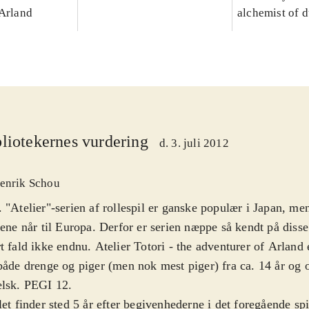
 Arland
alchemist of 
liotekernes vurdering
d. 3. juli 2012
enrik Schou
 "Atelier"-serien af rollespil er ganske populær i Japan, me
lene når til Europa. Derfor er serien næppe så kendt på disse
t fald ikke endnu. Atelier Totori - the adventurer of Arland e
både drenge og piger (men nok mest piger) fra ca. 14 år og 
elsk. PEGI 12
.
let finder sted 5 år efter begivenhederne i det foregående spi