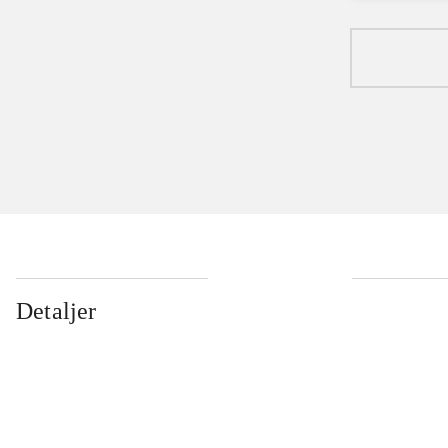
Detaljer
...
...
...
...