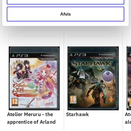
Afvis
Minder om
Atelier Meruru - the
Starhawk
At
apprentice of Arland
al