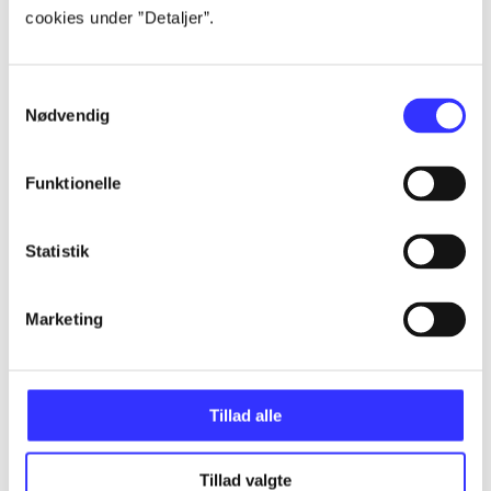
cookies under ”Detaljer”.
Artikler
Alle registrerede artikler fordelt på udgivelser
Samtykkevalg
Nødvendig
...
Funktionelle
...
Statistik
...
Marketing
...
...
Tillad alle
Tillad valgte