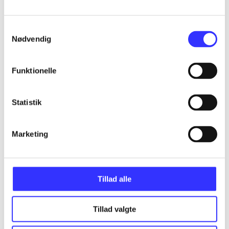
Alle registrerede artikler fordelt på udgivelser
Samtykkevalg
...
Nødvendig
...
Funktionelle
...
Statistik
...
Marketing
...
Tillad alle
Tillad valgte