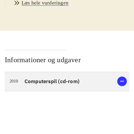
Læs hele vurderingen
løse gåder og udforske omgivelserne
meget grundigt for at finde gemte
effekter (fx nøgler), der kan bringe
spileren videre. Historien er sat på et
mystisk slot, hvor prinsesse Sophia
vågner efter at have sovet i 100 år.
Hun vil prøve at finde sin familie og
Informationer og udgaver
får på vejen hjælp af en tryllealf og
andre mystiske væsener. Der lånes
Computerspil (cd-rom)
2010
med arme og ben fra kendte eventyr
og historier. Grafik og layout er i flot
og malerisk eventyr-stil og
musik/speak falder også fint ind i
rammen. Undervejs er der mange
små mini-spil af typen mahjong,
puslespil og huske-spil. Spillet