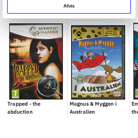
Minder om
Afvis
Trapped - the
Magnus & Myggen i
Em
abduction
Australien
th