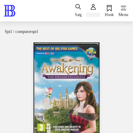
Søg
Log ind
Husk
Menu
Spil / computerspil