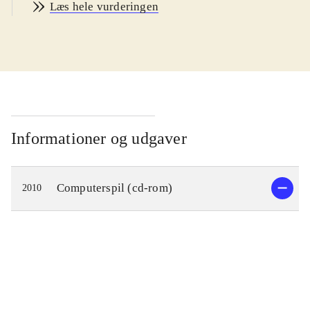
Læs hele vurderingen
løse gåder og udforske omgivelserne
meget grundigt for at finde gemte
effekter (fx nøgler), der kan bringe
spileren videre. Historien er sat på et
mystisk slot, hvor prinsesse Sophia
vågner efter at have sovet i 100 år.
Hun vil prøve at finde sin familie og
Informationer og udgaver
får på vejen hjælp af en tryllealf og
andre mystiske væsener. Der lånes
Computerspil (cd-rom)
2010
med arme og ben fra kendte eventyr
og historier. Grafik og layout er i flot
og malerisk eventyr-stil og
musik/speak falder også fint ind i
rammen. Undervejs er der mange
små mini-spil af typen mahjong,
puslespil og huske-spil. Spillet