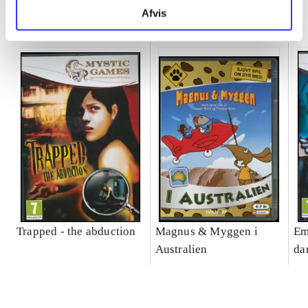
Minder om
Afvis
Trapped - the abduction
Magnus & Myggen i
Em
Australien
da