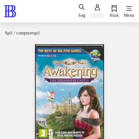
Søg
Log ind
Husk
Menu
Spil / computerspil