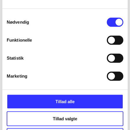
Alle registrerede artikler fordelt på udgivelser
Samtykkevalg
...
Nødvendig
...
Funktionelle
...
Statistik
...
Marketing
...
Tillad alle
Tillad valgte