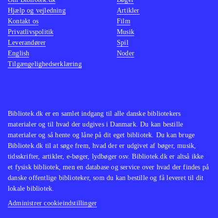
Norrell
Vindens skygge
Den
Hjælp og vejledning
Artikler
Kontakt os
hemmelige historie
Byen i skyerne
Film
,
Privatlivspolitik
Musik
Vindens skygge, Den hemmelige
Leverandører
Spil
historie eller Byen i skyerne for flere
English
Noder
episke fortællinger, der på forskellig
Tilgængelighedserklæring
vis omhandler akademi, bøger,
forbrydelse, skæbne og magi
Læs fx
Jonathan Strange & Mr. Norrell,
,
Bibliotek.dk er en samlet indgang til alle danske bibliotekers
Den hemmelige historie eller Byen i
materialer og til hvad der udgives i Danmark. Du kan bestille
skyerne for flere episke fortællinger,
materialer og så hente og låne på dit eget bibliotek. Du kan bruge
der på forskellig vis omhandler
Bibliotek.dk til at søge frem, hvad der er udgivet af bøger, musik,
tidsskrifter, artikler, e-bøger, lydbøger osv. Bibliotek.dk er altså ikke
akademi, bøger, forbrydelse, skæbne
et fysisk bibliotek, men en database og service over hvad der findes på
og magi
Læs fx Jonathan Strange &
danske offentlige biblioteker, som du kan bestille og få leveret til dit
Mr. Norrell, Vindens skygge,
eller
lokale bibliotek.
Byen i skyerne for flere episke
Administrer cookieindstillinger
fortællinger, der på forskellig vis