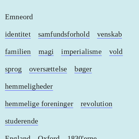
Emneord
identitet
samfundsforhold
venskab
familien
magi
imperialisme
vold
sprog
oversættelse
bøger
hemmeligheder
hemmelige foreninger
revolution
studerende
England
Oxford
1830'erne