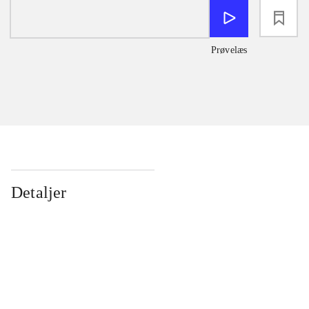
loading
Prøvelæs
Detaljer
...
...
...
...
...
...
...
...