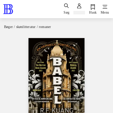
Søg
Log ind
Husk
Menu
Bøger / skønlitteratur / romaner