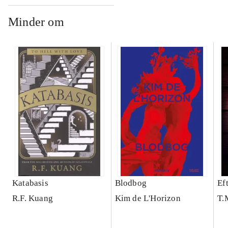
Minder om
Katabasis
Blodbog
Ef
R.F. Kuang
Kim de L'Horizon
T.