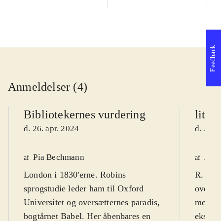
Feedback
Anmeldelser (4)
Bibliotekernes vurdering
litte
d. 26. apr. 2024
d. 26. 
Pia Bechmann
Anne
af
af
London i 1830'erne. Robins
R. F. 
sprogstudie leder ham til Oxford
oversæt
Universitet og oversætternes paradis,
medriv
bogtårnet Babel. Her åbenbares en
ekstrem