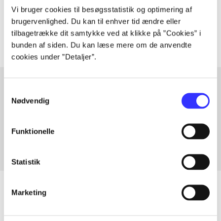
Tidsskrift
Vi bruger cookies til besøgsstatistik og optimering af
Artiklerne i
handler ofte om
brugervenlighed. Du kan til enhver tid ændre eller
tilbagetrække dit samtykke ved at klikke på ”Cookies” i
bunden af siden. Du kan læse mere om de anvendte
cookies under ”Detaljer”.
Samtykkevalg
Nødvendig
Artikler med samme emner
Fra
Funktionelle
Statistik
Marketing
Artikler