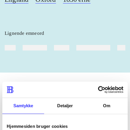
Lignende emneord
heste
børnebøger
ridning
hestesygdomme
vokal
Tidsskrift
Samtykke
Detaljer
Om
Artiklen er en del af
lorem ipsum dolor sit amet ...
Hjemmesiden bruger cookies