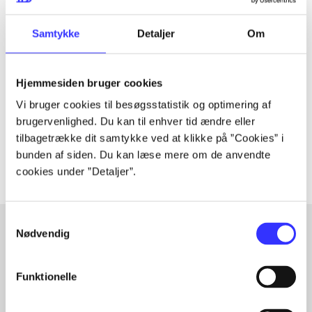
Samtykke
Detaljer
Om
Tidsskrift
Artiklen er en del af
Hjemmesiden bruger cookies
lorem ipsum dolor sit amet ...
Vi bruger cookies til besøgsstatistik og optimering af
Tidsskrift
brugervenlighed. Du kan til enhver tid ændre eller
Artiklerne i
handler ofte om
tilbagetrække dit samtykke ved at klikke på ”Cookies” i
bunden af siden. Du kan læse mere om de anvendte
cookies under ”Detaljer”.
Samtykkevalg
Nødvendig
Artikler med samme emner
Funktionelle
Fra