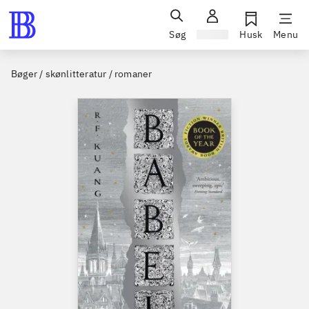
Søg
Log ind
Husk
Menu
Bøger / skønlitteratur / romaner