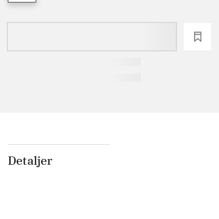
loading
Detaljer
...
...
...
...