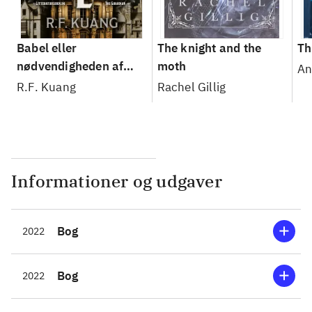
Babel eller
The knight and the
Th
nødvendigheden af
moth
An
vold : den hemmelige
R.F. Kuang
Rachel Gillig
historie om
oxfordoversætternes
revolution
Informationer og udgaver
Bog
2022
Bog
2022