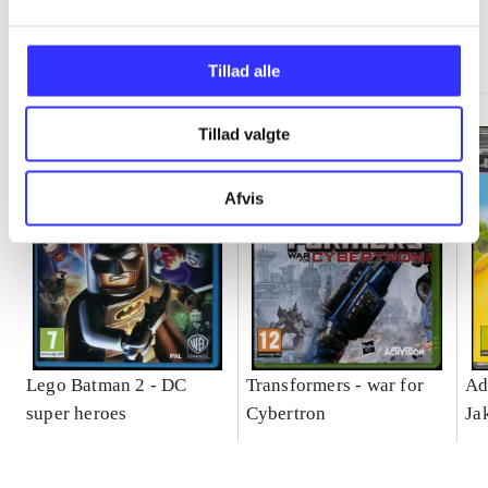
Minder om
Tillad alle
Tillad valgte
Afvis
Lego Batman 2 - DC
Transformers - war for
Ad
super heroes
Cybertron
Ja