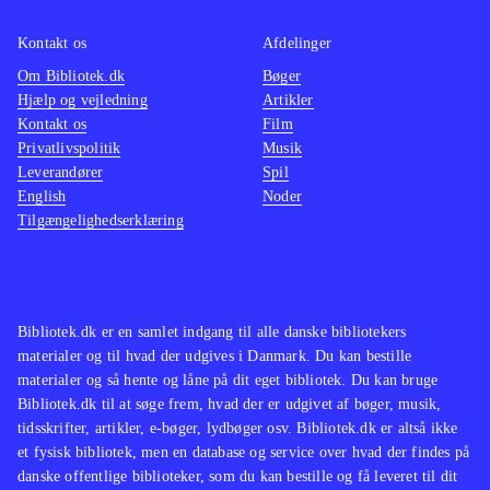
Biff Tannen, mens andre nok mest vil
Tidlig
Kontakt os
Afdelinger
undres over, hvorfor man har valgt at
future 
Om Bibliotek.dk
samle disse små downloads på en
Bøger
sæson 
Hjælp og vejledning
Artikler
samlet disk, og de vil næppe finde
(Playst
Kontakt os
Film
indholdet særlig udfordrende eller
lavet l
Privatlivspolitik
Musik
underholdende
.
dead o
Leverandører
Spil
English
Noder
for vo
Tilgængelighedserklæring
to the 
3). Tel
spil, 
wolf a
Bibliotek.dk er en samlet indgang til alle danske bibliotekers
voksne
materialer og til hvad der udgives i Danmark. Du kan bestille
materialer og så hente og låne på dit eget bibliotek. Du kan bruge
the fut
Bibliotek.dk til at søge frem, hvad der er udgivet af bøger, musik,
Telltal
tidsskrifter, artikler, e-bøger, lydbøger osv. Bibliotek.dk er altså ikke
fx The
et fysisk bibliotek, men en database og service over hvad der findes på
voksne
danske offentlige biblioteker, som du kan bestille og få leveret til dit