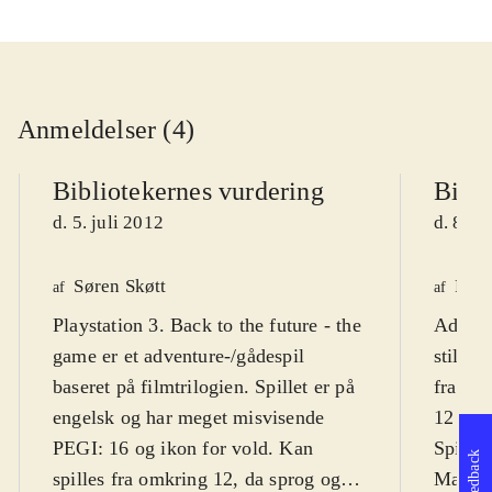
Anmeldelser (4)
Bibliotekernes vurdering
Bibli
d. 5. juli 2012
d. 8. o
Søren Skøtt
Finn
af
af
Playstation 3. Back to the future - the
Adventu
game er et adventure-/gådespil
stil, s
baseret på filmtrilogien. Spillet er på
fra "Ba
engelsk og har meget misvisende
12 år
.
PEGI: 16 og ikon for vold. Kan
Spillet
Feedback
spilles fra omkring 12, da sprog og
Mac i 