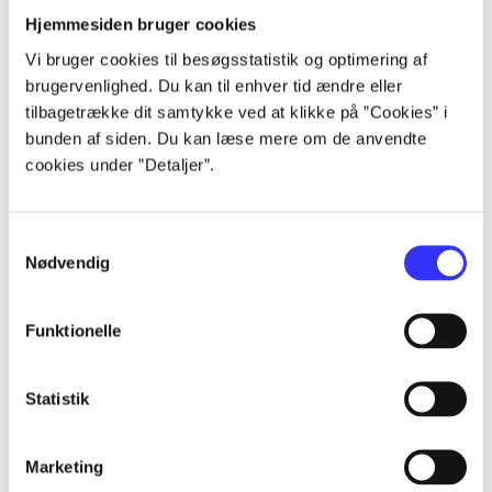
Alle registrerede artikler fordelt på udgivelser
Hjemmesiden bruger cookies
Vi bruger cookies til besøgsstatistik og optimering af
...
brugervenlighed. Du kan til enhver tid ændre eller
tilbagetrække dit samtykke ved at klikke på ”Cookies” i
bunden af siden. Du kan læse mere om de anvendte
...
cookies under ”Detaljer”.
...
Samtykkevalg
Nødvendig
...
Funktionelle
...
Statistik
Marketing