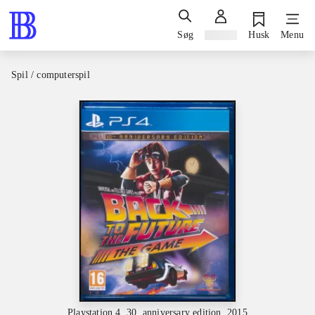
Søg
Log ind
Husk
Menu
Spil / computerspil
Playstation 4, 30. anniversary edition, 2015