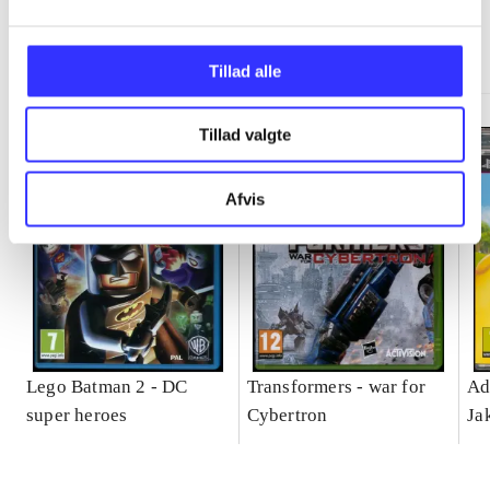
Minder om
Tillad alle
Tillad valgte
Afvis
Lego Batman 2 - DC
Transformers - war for
Ad
super heroes
Cybertron
Ja