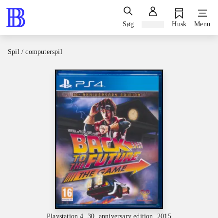
Søg
Log ind
Husk
Menu
Spil / computerspil
Playstation 4, 30. anniversary edition, 2015