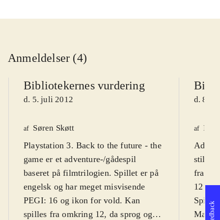
Anmeldelser (4)
Bibliotekernes vurdering
Bibli
d. 5. juli 2012
d. 8. o
Søren Skøtt
Finn
af
af
Playstation 3. Back to the future - the
Adventu
game er et adventure-/gådespil
stil, s
baseret på filmtrilogien. Spillet er på
fra "Ba
engelsk og har meget misvisende
12 år
.
PEGI: 16 og ikon for vold. Kan
Spillet
Feedback
spilles fra omkring 12, da sprog og
Mac i 