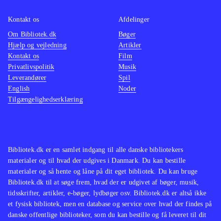
Biff Tannen, mens andre nok mest vil
Tidlig
Kontakt os
Afdelinger
undres over, hvorfor man har valgt at
future 
Om Bibliotek.dk
samle disse små downloads på en
Bøger
sæson 
Hjælp og vejledning
Artikler
samlet disk, og de vil næppe finde
(Playst
Kontakt os
Film
indholdet særlig udfordrende eller
lavet l
Privatlivspolitik
Musik
underholdende
.
dead o
Leverandører
Spil
English
Noder
for vo
Tilgængelighedserklæring
to the 
3). Tel
spil, 
wolf a
Bibliotek.dk er en samlet indgang til alle danske bibliotekers
voksne
materialer og til hvad der udgives i Danmark. Du kan bestille
materialer og så hente og låne på dit eget bibliotek. Du kan bruge
the fut
Bibliotek.dk til at søge frem, hvad der er udgivet af bøger, musik,
Telltal
tidsskrifter, artikler, e-bøger, lydbøger osv. Bibliotek.dk er altså ikke
fx The
et fysisk bibliotek, men en database og service over hvad der findes på
voksne
danske offentlige biblioteker, som du kan bestille og få leveret til dit