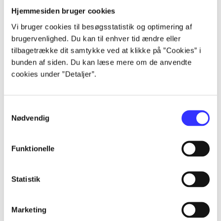
Alle registrerede artikler fordelt på udgivelser
Hjemmesiden bruger cookies
Vi bruger cookies til besøgsstatistik og optimering af
...
brugervenlighed. Du kan til enhver tid ændre eller
tilbagetrække dit samtykke ved at klikke på ”Cookies” i
bunden af siden. Du kan læse mere om de anvendte
...
cookies under ”Detaljer”.
...
Samtykkevalg
Nødvendig
...
Funktionelle
...
Statistik
Marketing