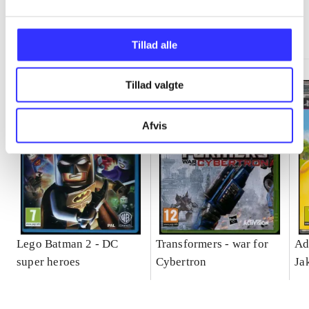
Minder om
Tillad alle
Tillad valgte
Afvis
Lego Batman 2 - DC
Transformers - war for
Ad
super heroes
Cybertron
Ja