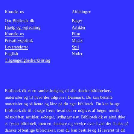
Biff Tannen, mens andre nok mest vil
Tidlig
Kontakt os
Afdelinger
undres over, hvorfor man har valgt at
future 
Om Bibliotek.dk
samle disse små downloads på en
Bøger
sæson 
Hjælp og vejledning
Artikler
samlet disk, og de vil næppe finde
(Playst
Kontakt os
Film
indholdet særlig udfordrende eller
lavet l
Privatlivspolitik
Musik
underholdende
.
dead o
Leverandører
Spil
English
Noder
for vo
Tilgængelighedserklæring
to the 
3). Tel
spil, 
wolf a
Bibliotek.dk er en samlet indgang til alle danske bibliotekers
voksne
materialer og til hvad der udgives i Danmark. Du kan bestille
materialer og så hente og låne på dit eget bibliotek. Du kan bruge
the fut
Bibliotek.dk til at søge frem, hvad der er udgivet af bøger, musik,
Telltal
tidsskrifter, artikler, e-bøger, lydbøger osv. Bibliotek.dk er altså ikke
fx The
et fysisk bibliotek, men en database og service over hvad der findes på
voksne
danske offentlige biblioteker, som du kan bestille og få leveret til dit