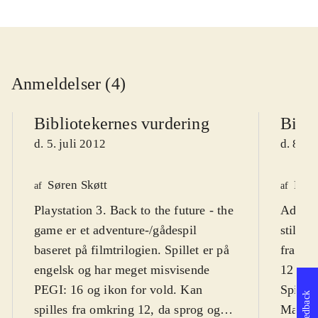
Anmeldelser (4)
Bibliotekernes vurdering
Bibli
d. 5. juli 2012
d. 8. o
Søren Skøtt
Finn
af
af
Playstation 3. Back to the future - the
Adventu
game er et adventure-/gådespil
stil, s
baseret på filmtrilogien. Spillet er på
fra "Ba
engelsk og har meget misvisende
12 år
.
PEGI: 16 og ikon for vold. Kan
Spillet
Feedback
spilles fra omkring 12, da sprog og
Mac i 