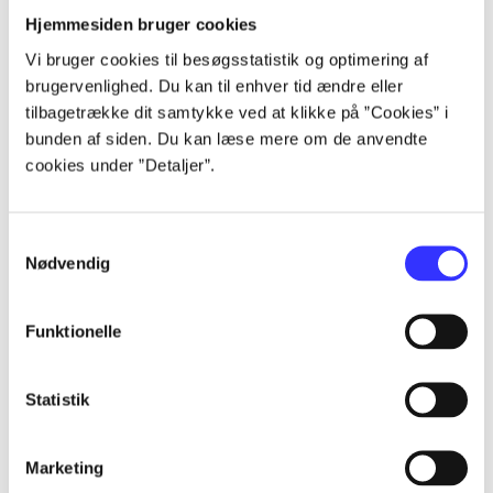
Alle registrerede artikler fordelt på udgivelser
Hjemmesiden bruger cookies
Vi bruger cookies til besøgsstatistik og optimering af
...
brugervenlighed. Du kan til enhver tid ændre eller
tilbagetrække dit samtykke ved at klikke på ”Cookies” i
bunden af siden. Du kan læse mere om de anvendte
...
cookies under ”Detaljer”.
...
Samtykkevalg
Nødvendig
...
Funktionelle
...
Statistik
Marketing