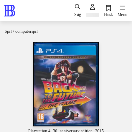
Søg
Log ind
Husk
Menu
Spil / computerspil
Playstation 4, 30. anniversary edition, 2015