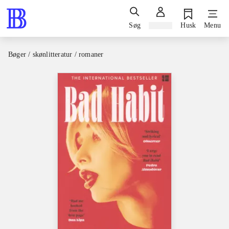
Søg
Log ind
Husk
Menu
Bøger / skønlitteratur / romaner