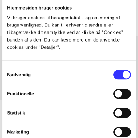
Artiklerne i
handler ofte om
Hjemmesiden bruger cookies
Vi bruger cookies til besøgsstatistik og optimering af
brugervenlighed. Du kan til enhver tid ændre eller
tilbagetrække dit samtykke ved at klikke på ”Cookies” i
bunden af siden. Du kan læse mere om de anvendte
cookies under ”Detaljer”.
Artikler med samme emner
Samtykkevalg
Fra
Nødvendig
Funktionelle
Statistik
Artikler
Marketing