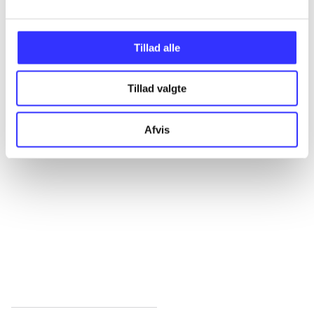
Alle registrerede artikler fordelt på udgivelser
...
Tillad alle
...
Tillad valgte
Afvis
...
...
...