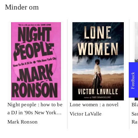
Minder om
Feedback
Night people : how to be
Lone women : a novel
Bl
a DJ in '90s New York
Victor LaValle
Sa
City
Mark Ronson
Ra