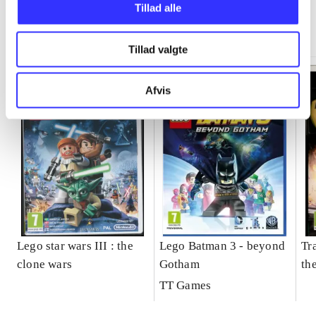
Tillad alle
Minder om
Tillad valgte
Afvis
Lego star wars III : the
Lego Batman 3 - beyond
Tr
clone wars
Gotham
th
TT Games