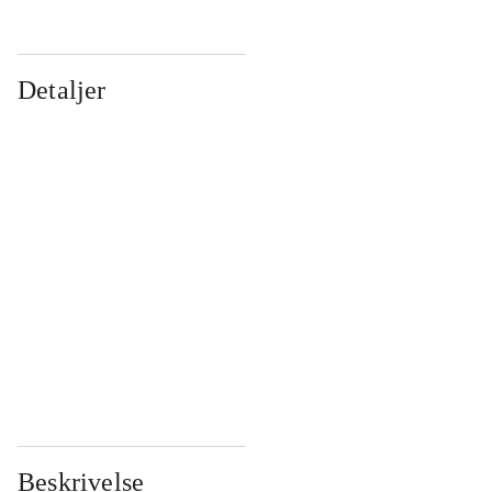
Detaljer
...
...
...
...
...
...
...
...
...
...
...
...
Beskrivelse