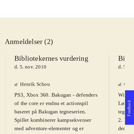
Anmeldelser (2)
Bibliotekernes vurdering
Bibli
d. 5. nov. 2010
d. 5. n
Henrik Schou
Ole 
af
af
PS3, Xbox 360. Bakugan - defenders
Wii, ND
Feedback
of the core er endnu et actionspil
Løselig
baseret på Bakugan tegneserien.
tegnef
Spillet kombinerer kampsekvenser
2. Baku
med adventure-elementer og er
den and