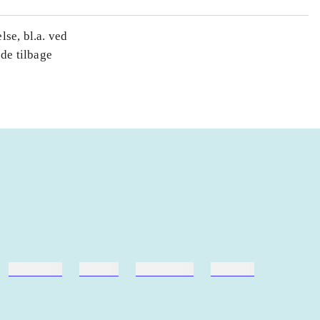
se, bl.a. ved
 de tilbage
hestesport
træning
skolebøger
hesteavl