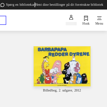
Spørg en bibliotekar
Hent dine bestillinger på dit foretrukne bibliotek
Log ind
Husk
Menu
Billedbog, 2. udgave, 2012