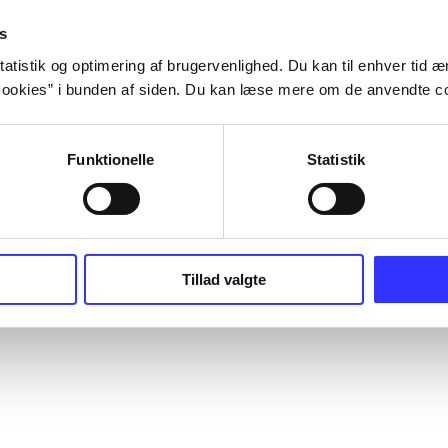
s
atistik og optimering af brugervenlighed. Du kan til enhver tid æn
ookies” i bunden af siden. Du kan læse mere om de anvendte co
Funktionelle
Statistik
Tillad valgte