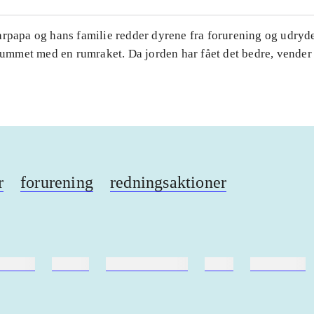
rpapa og hans familie redder dyrene fra forurening og udrydel
 rummet med en rumraket. Da jorden har fået det bedre, vender
r
forurening
redningsaktioner
ebøger
ridning
hestesygdomme
vokal
sygdomme