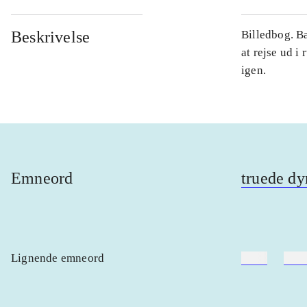
Beskrivelse
Billedbog. Ba
at rejse ud i
igen.
Emneord
truede dy
Lignende emneord
heste
børn