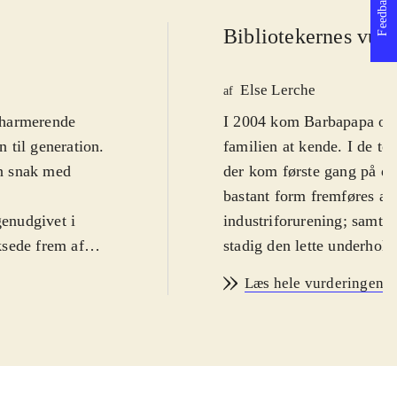
Feedback
Bibliotekernes vurd
Else Lerche
af
charmerende
I 2004 kom Barbapapa og 
n til generation.
familien at kende. I de t
en snak med
der kom første gang på dan
bastant form fremføres at
enudgivet i
industriforurening; samt r
ksede frem af
stadig den lette underhold
viser sig at være
løsninger. Naturligvis er
Læs hele vurderingen
rene er dyrene
Familien flytter i lejligh
 til dyrene, og
flytter ud på landet. Se
rydder op på
redder de opfindsomt trued
bapapas familie
tilbage da jorden har fået
 familien flyttes
det er især i illustratione