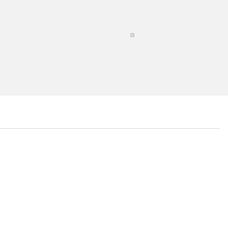
...
...