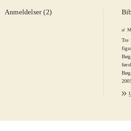
Anmeldelser (2)
Bib
M
af
Tre 
figu
Bøge
førs
Bøge
2005
jord
L
en r
true
tage
plan
slåe