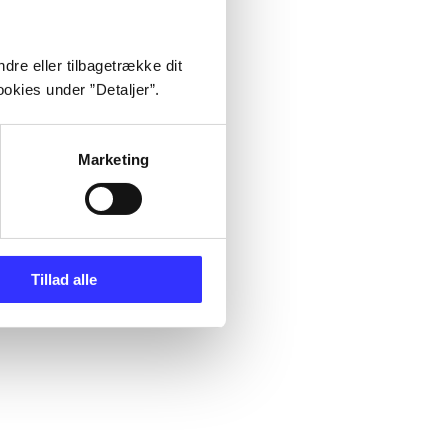
dre eller tilbagetrække dit
okies under ”Detaljer”.
Marketing
Tillad alle