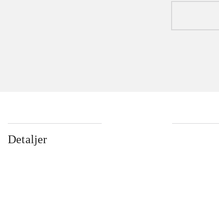
Detaljer
...
...
...
...