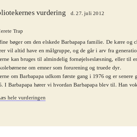
liotekernes vurdering
d. 27. juli 2012
erete Trap
fine bøger om den elskede Barbapapa familie. De kære og 
rer vil altid have en målgruppe, og de går i arv fra generatio
rne kan bruges til almindelig fornøjelseslæsning, eller til 
kolebørnene om emner som forurening og truede dyr
.
rne om Barbapapa udkom første gang i 1976 og er senere g
. I Barbapapa hører vi hvordan Barbapapa blev til. Han vo
en i en have men passede ikke ind nogle steder, men da han 
æs hele vurderingen
igtig helt, bliver folk glade for ham. I Barbapapa redder dy
de af forurening og udryddelse. Barbapapa bygger et reservat
r dem til en anden planet. Menneskene savner dyrene så de 
eten og lover aldrig at jage igen. I Barbapapas hus har Bar
t sig ned i et dejligt hus. Men huset rives ned af maskiner og