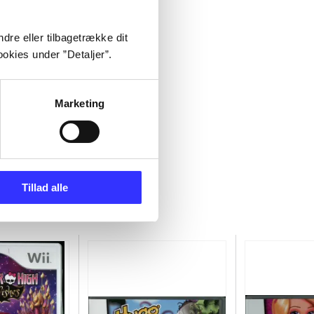
dre eller tilbagetrække dit
okies under ”Detaljer”.
Marketing
Tillad alle