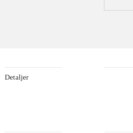
Detaljer
...
...
...
...