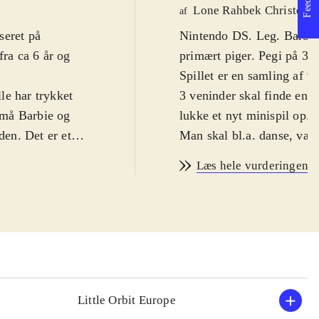
Lone Rahbek Christens
af
seret på
Nintendo DS. Leg. Barbie 
fra ca 6 år og
primært piger. Pegi på 3 er
Spillet er en samling af 
le har trykket
3 veninder skal finde en g
u må Barbie og
lukke et nyt minispil op. 
den. Det er et
Man skal bl.a. danse, vas
ammen. Op til
selvstændig aktivitet i mi
Læs hele vurderingen
ispillene. Disse
sminkehoved, men man bes
 gå på en
men skal blot bevæge pen
 er præsenteret
retning, fx for at tage læ
. Der er enkelte
på i sin garderobe, og ma
t er de to
21 fotos. Grafikken er gen
st i Wii U-
så små, at det bliver lidt
lyserødt, og minispillenes
Little Orbit Europe
te år og hun har
ingen tale i spillet, men