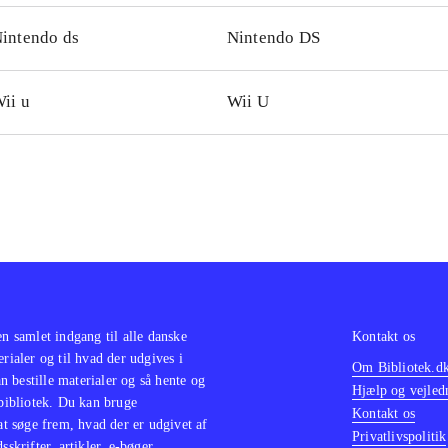
des været at finde i spil som "Barbie horse adventure - wild
intendo ds
Nintendo DS
e tilbudt bibliotekerne), Barbie - jet, set & style! og Barbi
 - for bare at nævne nogle få. De fleste spil har det tilfælles
ii u
Wii U
spil, pakket ind i et trygt og velkendt lyserødt Barbie-univ
ie - dreamhouse party
.
ie - dreamhouse party er ikke stor spilkunst eller et skelsæt
er let tilgængelig underholdning for piger, der er fans af Ba
rede webserien, er det nok en fordel
.
en samlet indgang til alle danske
Kontakt os
erialer og til hvad der udgives i
Om Bibliotek.d
 bestille materialer og så hente og
Hjælp og vejled
 bibliotek. Du kan bruge
Kontakt os
 at søge frem, hvad der er udgivet af
Privatlivspolitik
sskrifter, artikler, e-bøger,