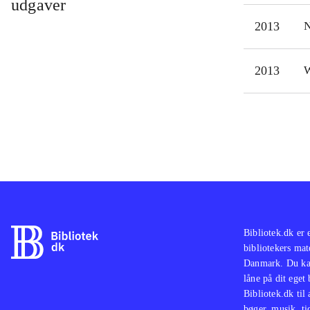
udgaver
såle
2013
N
(ikk
pups
2013
W
mini
Barb
Barb
det 
alle
Bibliotek.dk er 
bibliotekers mat
Danmark. Du kan
låne på dit eget
Bibliotek.dk til
bøger, musik, tid