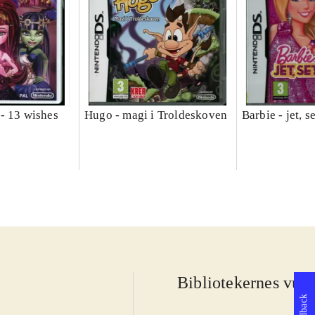
- 13 wishes
Hugo - magi i Troldeskoven
Barbie - jet, s
Bibliotekernes vurd
Feedback