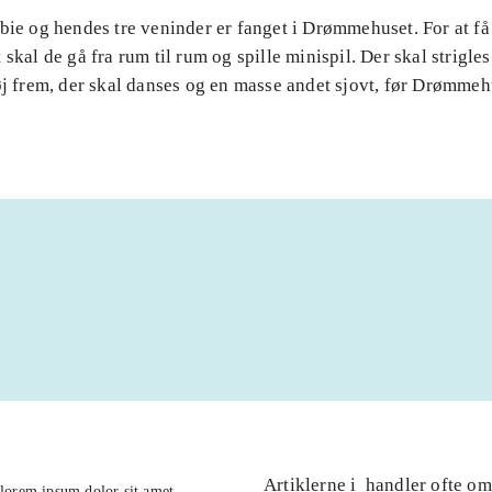
bie og hendes tre veninder er fanget i Drømmehuset. For at få h
 skal de gå fra rum til rum og spille minispil. Der skal strigle
øj frem, der skal danses og en masse andet sjovt, før Drømmeh
Artiklerne i
handler ofte om
lorem ipsum dolor sit amet ...