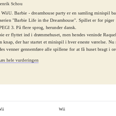
enrik Schou
 WiiU. Barbie - dreamhouse party er en samling minispil ba
erien "Barbie Life in the Dreamhouse". Spillet er for piger 
PEGI 3. På flere sprog, herunder dansk
.
ie er flyttet ind i drømmehuset, men hendes veninde Raquel
n knap, der har startet et minispil i hver eneste værelse. N
es venner gennemføre alle spillene for at få huset bragt i or
t plot, hvis eneste funktion er at binde en række minispil s
æs hele vurderingen
 spillere, Barbie, Raquelle, Teresa og Nikki, kan dyste i min
der over klassiske dansespil, til øvelser i at lægge makeup,
alk, sammensætte tøj og tage sig af ponyen Tawny. Det hele
mpel grafik, der flyder over med nuttethed og lyserøde farver
ra funktioner på gamepadden i Wii U-versionen, men generel
ver meget ens - bortset fra grafikken, der naturligvis er bed
ionen
.
ii
Wii
ie har fået en regulær opblomstring på spilmarkedet de sids