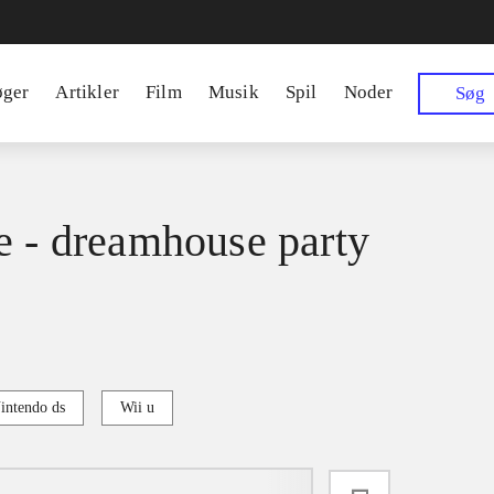
øger
Artikler
Film
Musik
Spil
Noder
Søg
e - dreamhouse party
intendo ds
Wii u