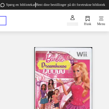
Spørg en bibliotekar
Hent dine bestillinger på dit foretrukne bibliotek
Log ind
Husk
Menu