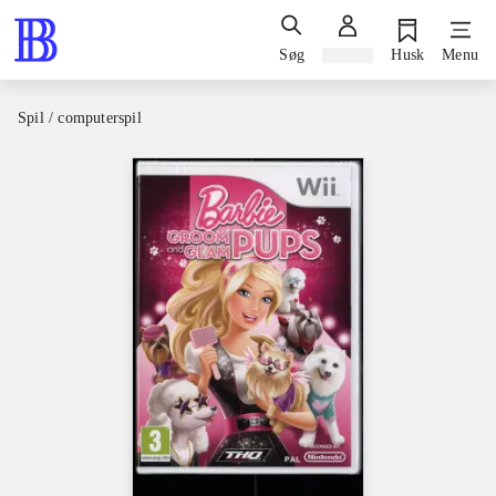
Søg
Log ind
Husk
Menu
Spil / computerspil