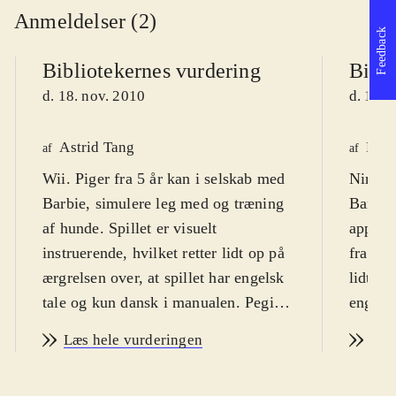
Anmeldelser (2)
Feedback
Bibliotekernes vurdering
Bibli
d. 18. nov. 2010
d. 18. 
Astrid Tang
Finn
af
af
Wii. Piger fra 5 år kan i selskab med
Ninten
Barbie, simulere leg med og træning
Barbie 
af hunde. Spillet er visuelt
appelle
instruerende, hvilket retter lidt op på
fra cir
ærgrelsen over, at spillet har engelsk
lidt st
tale og kun dansk i manualen. Pegi 3
engels
er passende
.
PEGI: 
Læs hele vurderingen
Læs
Spilleren skal træne, pleje og
Dette 
påklæde sin virtuelle hund. Der er
Spillet