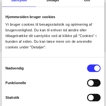
Samtykke
Detaljer
Om
Hjemmesiden bruger cookies
Artikler med samme emner
Vi bruger cookies til besøgsstatistik og optimering af
Fra
brugervenlighed. Du kan til enhver tid ændre eller
tilbagetrække dit samtykke ved at klikke på ”Cookies” i
bunden af siden. Du kan læse mere om de anvendte
cookies under ”Detaljer”.
Samtykkevalg
Nødvendig
Artikler
Alle registrerede artikler fordelt på udgivelser
Funktionelle
...
Statistik