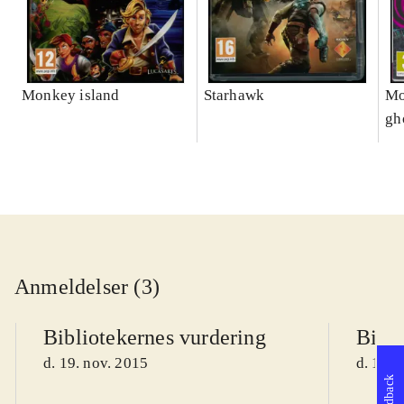
Monkey island
Starhawk
Mo
gh
Anmeldelser (3)
Bibliotekernes vurdering
Bibli
d. 19. nov. 2015
d. 19. 
Feedback