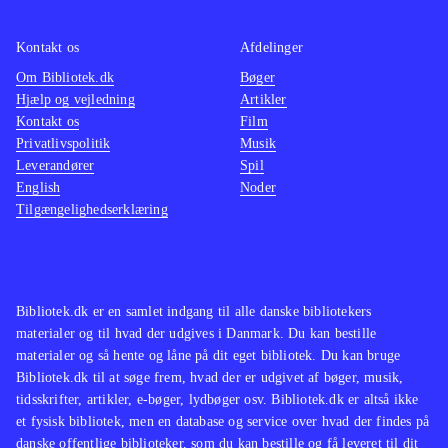
tekniske fejl, der betyder, at man
den yng
risikerer at hænge fast i spillet uden
være i 
Kontakt os
Afdelinger
anden udvej end at genstarte. For
Barbie
Om Bibliotek.dk
Bøger
Hjælp og vejledning
Artikler
danske børn er det en alvorlig
været e
Kontakt os
Film
mangel, at spillet ikke er
mest ti
Privatlivspolitik
Musik
synkroniseret til dansk, da der både
her, at
Leverandører
Spil
er megen engelsk tekst og tale
.
Barbie
English
Noder
Tilgængelighedserklæring
Til Playstation 2 kom i 2008
Barbie
Barbie
horse adventures - riding camp
groom 
(Playstation 2), men dette er første
og Bar
titel til Playstation 3-konsollen
.
(Ninte
Bibliotek.dk er en samlet indgang til alle danske bibliotekers
gennem
materialer og til hvad der udgives i Danmark. Du kan bestille
lang ræ
materialer og så hente og låne på dit eget bibliotek. Du kan bruge
Bibliotek.dk til at søge frem, hvad der er udgivet af bøger, musik,
konsoll
tidsskrifter, artikler, e-bøger, lydbøger osv. Bibliotek.dk er altså ikke
bedre 
et fysisk bibliotek, men en database og service over hvad der findes på
findes 
danske offentlige biblioteker, som du kan bestille og få leveret til dit