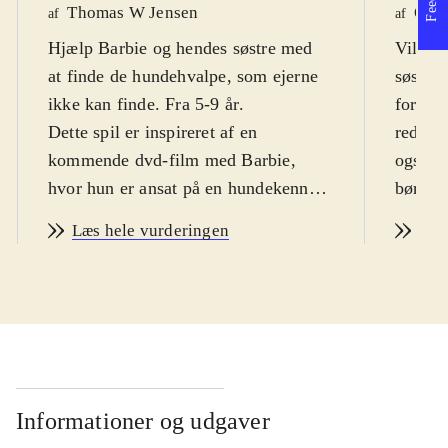
Thomas W Jensen
Ole 
af
af
Hjælp Barbie og hendes søstre med
Vil du
at finde de hundehvalpe, som ejerne
søstre 
ikke kan finde. Fra 5-9 år
.
foræld
Dette spil er inspireret af en
reddet 
kommende dvd-film med Barbie,
også l
hvor hun er ansat på en hundekennel.
børn fr
Når hundeejerne ringer til hende, skal
Spillet
Læs hele vurderingen
Læs
hun cykle rundt i hjembyen Willows
mindre
og lede efter de hvalpe, der er blevet
med par
væk. For at finde dem, skal man løse
villakv
små puzzles, som at komme ind til
cykler 
dem i en labyrint eller lokke dem
cykelhj
med bestemte ting. Når hvalpene er
forældr
kommet til kennelen, hjælper Barbies
hundene
Informationer og udgaver
tre søstre Skipper, Stacie og Chelsea
søstre 