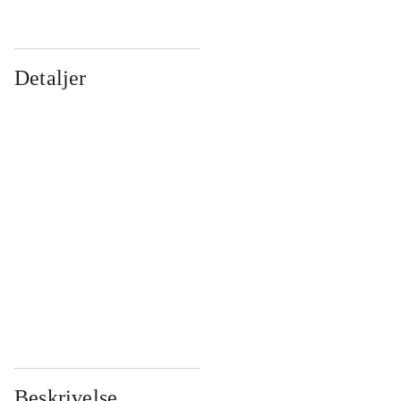
Detaljer
...
...
...
...
...
...
...
...
...
...
...
...
Beskrivelse