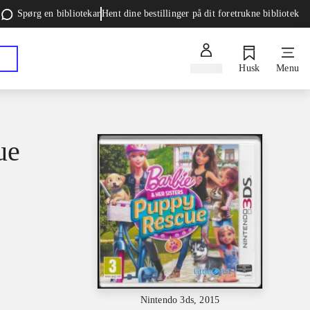
Spørg en bibliotekar
Hent dine bestillinger på dit foretrukne bibliotek
Log ind
Husk
Menu
ue
Nintendo 3ds, 2015