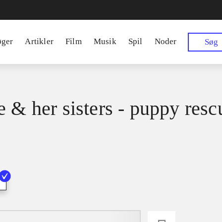
øger
Artikler
Film
Musik
Spil
Noder
Søg
e & her sisters - puppy resc