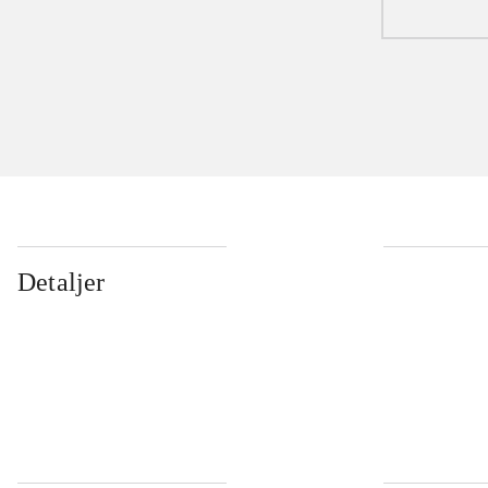
Detaljer
...
...
...
...