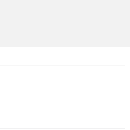
...
...