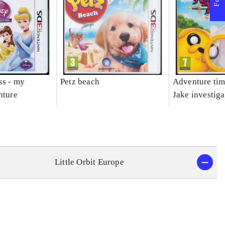
ss - my
Petz beach
Adventure tim
nture
Jake investiga
Little Orbit Europe