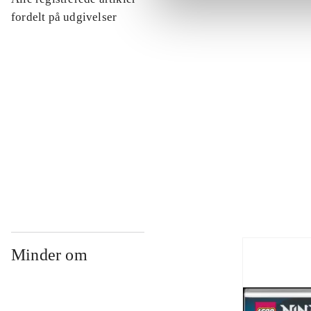
...
fordelt på udgivelser
...
...
...
Minder om