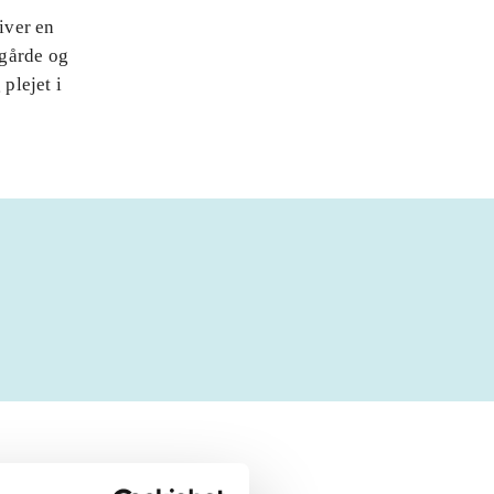
iver en
ggårde og
plejet i