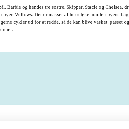
il. Barbie og hendes tre søstre, Skipper, Stacie og Chelsea, dr
i byen Willows. Der er masser af herreløse hunde i byens ba
gerne cykler ud for at redde, så de kan blive vasket, passet og 
ennel.
Artiklerne i
handler ofte om
lorem ipsum dolor sit amet ...