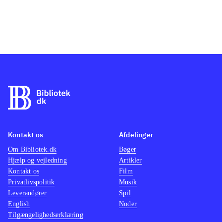
Kontakt os
Afdelinger
Om Bibliotek.dk
Bøger
Hjælp og vejledning
Artikler
Kontakt os
Film
Privatlivspolitik
Musik
Leverandører
Spil
English
Noder
Tilgængelighedserklæring