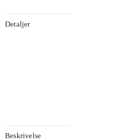
Detaljer
...
...
...
...
...
...
...
...
...
...
...
...
Beskrivelse