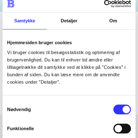
Samtykke
Detaljer
Om
Tidsskrift
Hjemmesiden bruger cookies
Artiklen er en del af
Vi bruger cookies til besøgsstatistik og optimering af
brugervenlighed. Du kan til enhver tid ændre eller
tilbagetrække dit samtykke ved at klikke på ”Cookies” i
lorem ipsum dolor sit amet ...
bunden af siden. Du kan læse mere om de anvendte
Tidsskrift
cookies under ”Detaljer”.
Artiklerne i
handler ofte om
Samtykkevalg
Nødvendig
Funktionelle