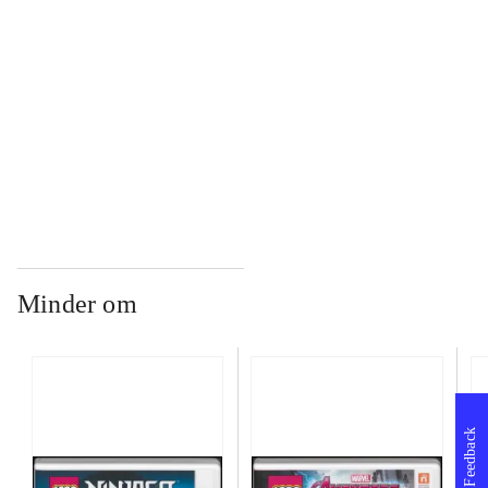
...
...
Minder om
Feedback