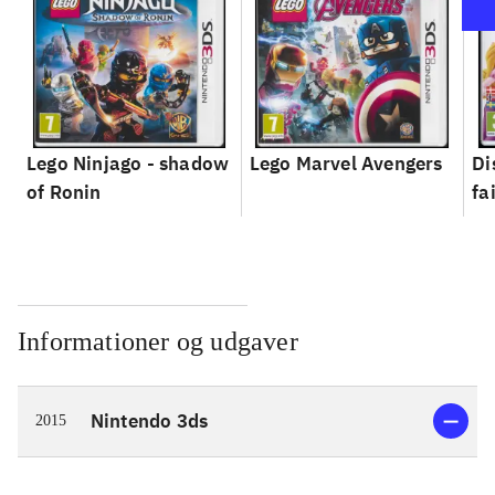
Lego Ninjago - shadow
Lego Marvel Avengers
Di
of Ronin
fa
Informationer og udgaver
Nintendo 3ds
2015