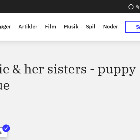
Sp
øger
Artikler
Film
Musik
Spil
Noder
S
e & her sisters - puppy
ue
s