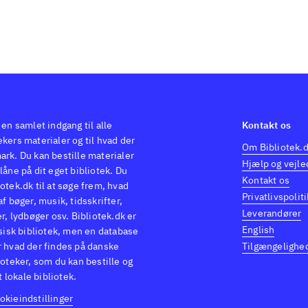
 en samlet indgang til alle
Kontakt os
kers materialer og til hvad der
Om Bibliotek.
ark. Du kan bestille materialer
Hjælp og vejle
låne på dit eget bibliotek. Du
Kontakt os
otek.dk til at søge frem, hvad
Privatlivspoliti
af bøger, musik, tidsskrifter,
Leverandører
er, lydbøger osv. Bibliotek.dk er
English
ysisk bibliotek, men en database
r hvad der findes på danske
Tilgængelighe
ioteker, som du kan bestille og
it lokale bibliotek.
okieindstillinger