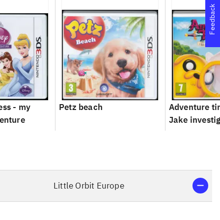
Feedback
ess - my
Petz beach
Adventure ti
venture
Jake investi
Little Orbit Europe