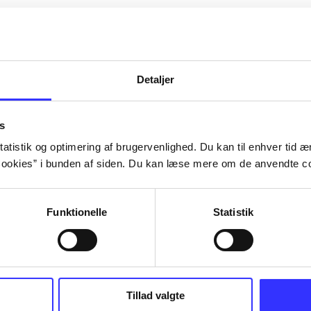
Artiklerne i
handler ofte
lorem ipsum dolor sit amet ...
Tidsskrift
Detaljer
s
atistik og optimering af brugervenlighed. Du kan til enhver tid æn
ookies” i bunden af siden. Du kan læse mere om de anvendte co
Funktionelle
Statistik
Tillad valgte