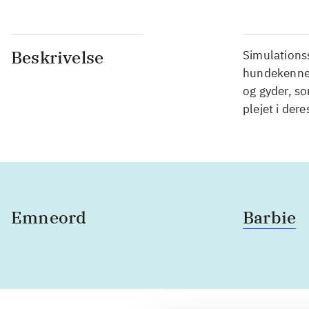
Beskrivelse
Simulationss
hundekennel
og gyder, so
plejet i der
Emneord
Barbie