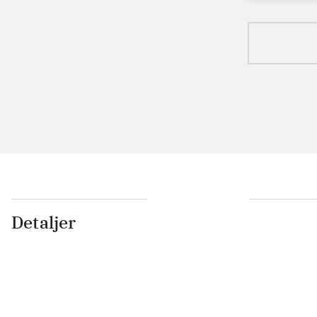
Detaljer
...
...
...
...