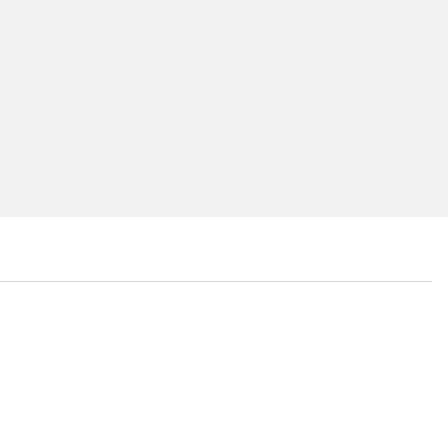
...
...