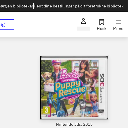
Hent dine bestillinger på dit foretrukne bibliotek
ørg en bibliotekar
øg
Log ind
Husk
Menu
Nintendo 3ds, 2015