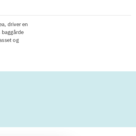
ea, driver en
s baggårde
passet og