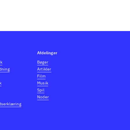
Afdelinger
dk
Bøger
dning
Artikler
Film
k
Musik
Spil
Noder
dserklæring