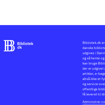
Bibliotek.dk er
danske bibliote
udgives i Danm
og så hente og 
kan bruge Bibli
der er udgivet 
artikler, e-bøg
altså ikke et f
og service ove
offentlige bibl
få leveret til d
Administrer co