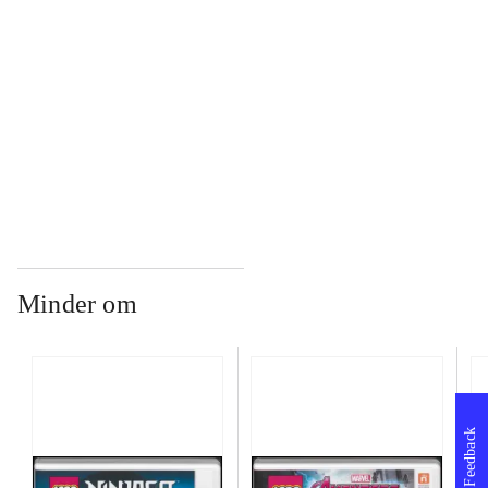
...
...
Minder om
Feedback