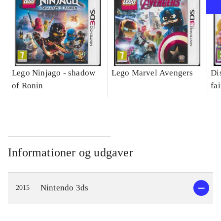
Lego Ninjago - shadow
Lego Marvel Avengers
Di
of Ronin
fa
Informationer og udgaver
Nintendo 3ds
2015