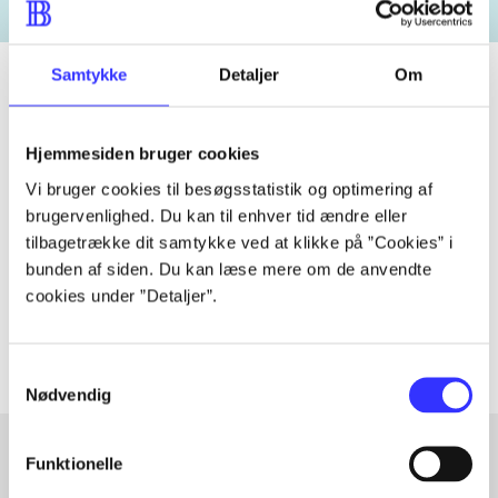
Samtykke
Detaljer
Om
Tidsskrift
Hjemmesiden bruger cookies
Artiklen er en del af
Vi bruger cookies til besøgsstatistik og optimering af
brugervenlighed. Du kan til enhver tid ændre eller
tilbagetrække dit samtykke ved at klikke på ”Cookies” i
lorem ipsum dolor sit amet ...
bunden af siden. Du kan læse mere om de anvendte
Tidsskrift
cookies under ”Detaljer”.
Artiklerne i
handler ofte om
Samtykkevalg
Nødvendig
Funktionelle