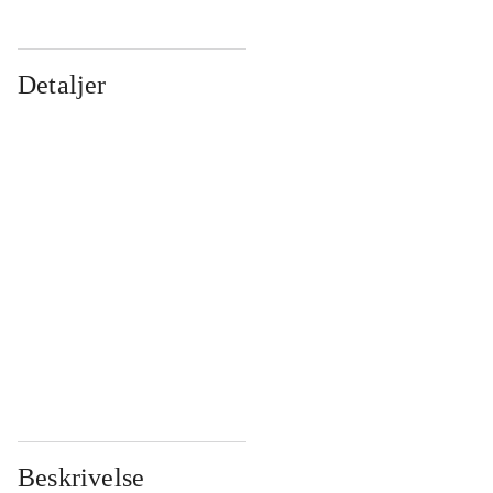
Detaljer
...
...
...
...
...
...
...
...
...
...
...
...
Beskrivelse