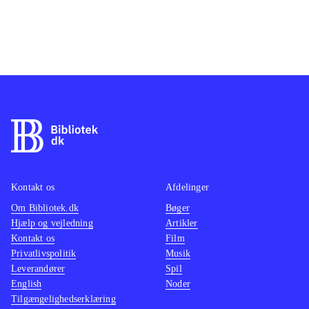
Kontakt os
Afdelinger
Om Bibliotek.dk
Bøger
Hjælp og vejledning
Artikler
Kontakt os
Film
Privatlivspolitik
Musik
Leverandører
Spil
English
Noder
Tilgængelighedserklæring