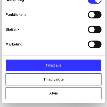
Funktionelle
Statistik
Marketing
Artikler
Alle registrerede artikler fordelt på udgivelser
...
Tillad alle
...
...
Tillad valgte
...
...
Afvis