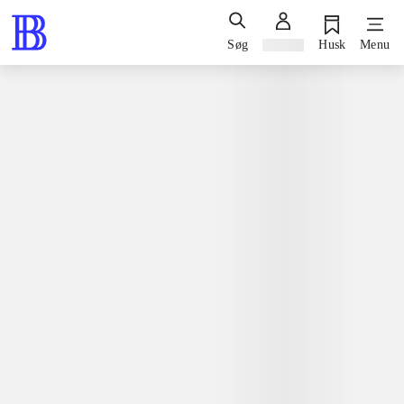
Søg
Log ind
Husk
Menu
Spil / computerspil
Nintendo 3ds, 2015
Barbie & her sisters - puppy rescue
Nintendo 3ds