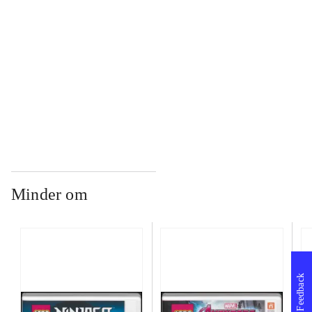
...
...
Minder om
Feedback