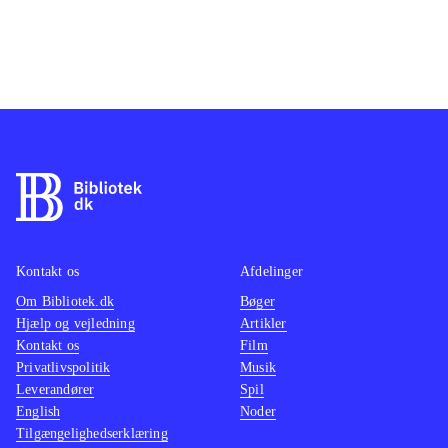
Kontakt os
Afdelinger
Om Bibliotek.dk
Bøger
Hjælp og vejledning
Artikler
Kontakt os
Film
Privatlivspolitik
Musik
Leverandører
Spil
English
Noder
Tilgængelighedserklæring