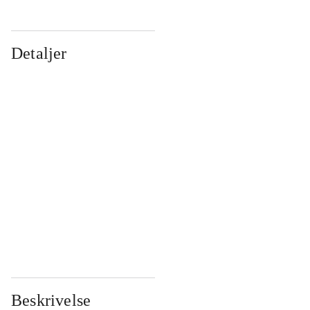
Detaljer
...
...
...
...
...
...
...
...
...
...
...
...
Beskrivelse