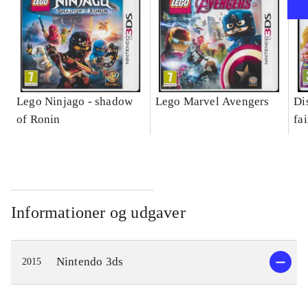
Lego Ninjago - shadow
Lego Marvel Avengers
Di
of Ronin
fa
Informationer og udgaver
Nintendo 3ds
2015