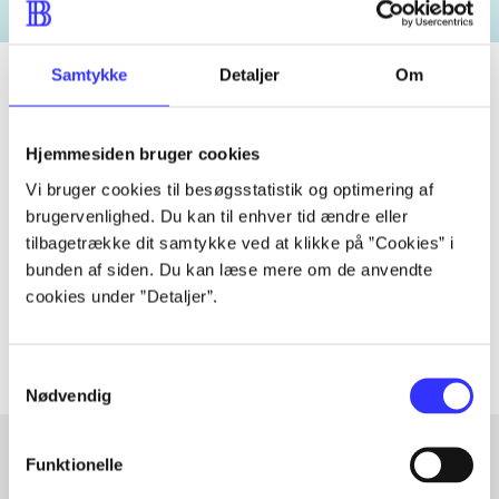
Samtykke
Detaljer
Om
Tidsskrift
Hjemmesiden bruger cookies
Artiklen er en del af
Vi bruger cookies til besøgsstatistik og optimering af
brugervenlighed. Du kan til enhver tid ændre eller
tilbagetrække dit samtykke ved at klikke på ”Cookies” i
lorem ipsum dolor sit amet ...
bunden af siden. Du kan læse mere om de anvendte
Tidsskrift
cookies under ”Detaljer”.
Artiklerne i
handler ofte om
Samtykkevalg
Nødvendig
Funktionelle