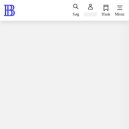
Søg
Log ind
Husk
Menu
Spil / computerspil
Nintendo 3ds, 2015
Barbie & her sisters - puppy rescue
Nintendo 3ds