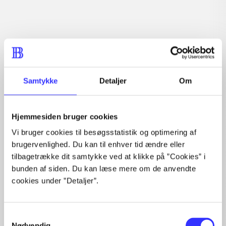
Tidsskrift
Artiklen er en del af
Samtykke
Detaljer
Om
lorem ipsum dolor sit amet ...
Tidsskrift
Hjemmesiden bruger cookies
Artiklerne i
handler ofte om
Vi bruger cookies til besøgsstatistik og optimering af
brugervenlighed. Du kan til enhver tid ændre eller
tilbagetrække dit samtykke ved at klikke på ”Cookies” i
bunden af siden. Du kan læse mere om de anvendte
cookies under ”Detaljer”.
Artikler med samme emner
Samtykkevalg
Fra
Nødvendig