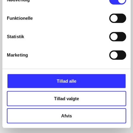
Funktionelle
Statistik
Artikler
Marketing
Alle registrerede artikler fordelt på udgivelser
...
Tillad alle
...
...
Tillad valgte
...
...
Afvis