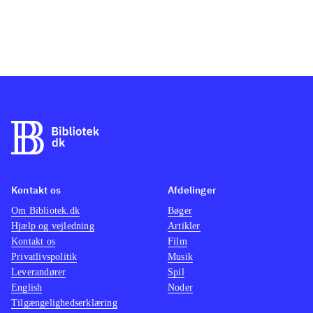
Kontakt os
Afdelinger
Om Bibliotek.dk
Bøger
Hjælp og vejledning
Artikler
Kontakt os
Film
Privatlivspolitik
Musik
Leverandører
Spil
English
Noder
Tilgængelighedserklæring