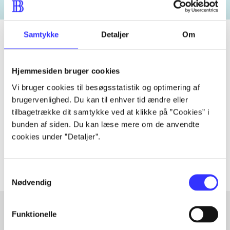
Samtykke
Detaljer
Om
Tidsskrift
Hjemmesiden bruger cookies
Artiklen er en del af
Vi bruger cookies til besøgsstatistik og optimering af
brugervenlighed. Du kan til enhver tid ændre eller
tilbagetrække dit samtykke ved at klikke på ”Cookies” i
lorem ipsum dolor sit amet ...
bunden af siden. Du kan læse mere om de anvendte
Tidsskrift
cookies under ”Detaljer”.
Artiklerne i
handler ofte om
Samtykkevalg
Nødvendig
Funktionelle