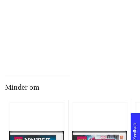
...
...
Minder om
Feedback