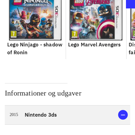
Lego Ninjago - shadow
Lego Marvel Avengers
Di
of Ronin
fa
Informationer og udgaver
Nintendo 3ds
2015