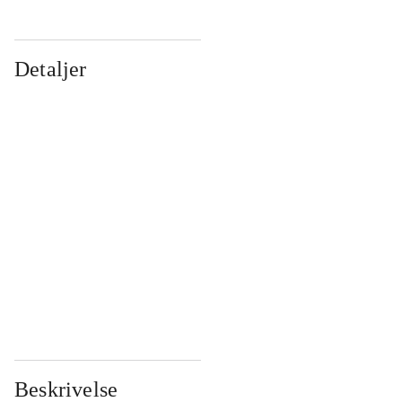
Detaljer
...
...
...
...
...
...
...
...
...
...
...
...
Beskrivelse