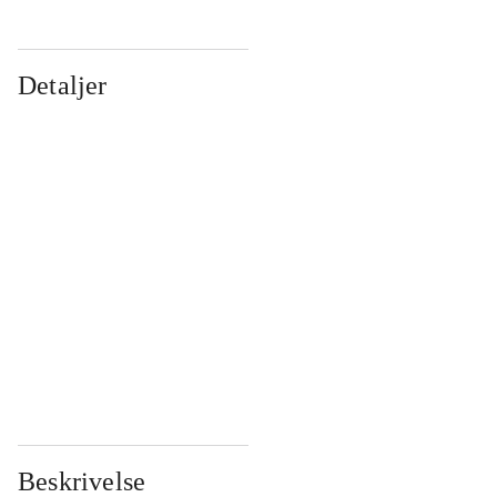
Detaljer
...
...
...
...
...
...
...
...
...
...
...
...
Beskrivelse