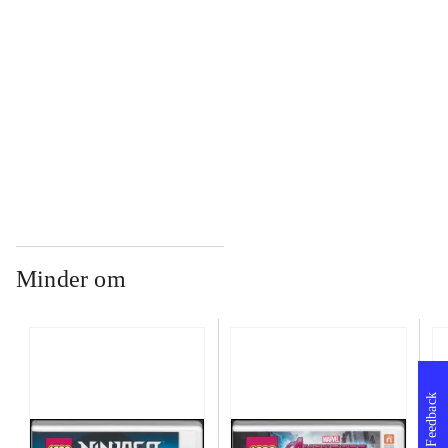
...
...
Minder om
Feedback