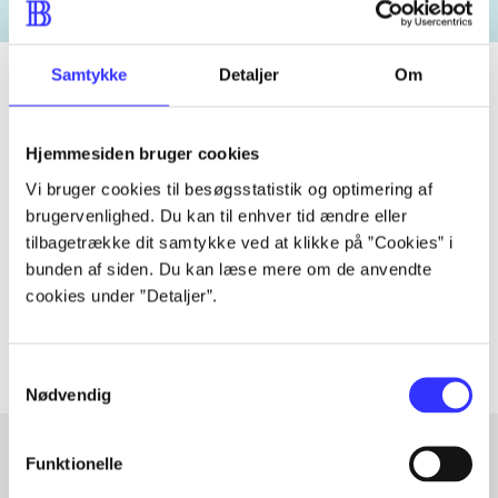
Samtykke
Detaljer
Om
Tidsskrift
Hjemmesiden bruger cookies
Artiklen er en del af
Vi bruger cookies til besøgsstatistik og optimering af
brugervenlighed. Du kan til enhver tid ændre eller
tilbagetrække dit samtykke ved at klikke på ”Cookies” i
lorem ipsum dolor sit amet ...
bunden af siden. Du kan læse mere om de anvendte
Tidsskrift
cookies under ”Detaljer”.
Artiklerne i
handler ofte om
Samtykkevalg
Nødvendig
Funktionelle