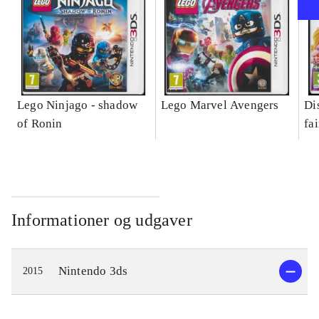
Lego Ninjago - shadow
Lego Marvel Avengers
Di
of Ronin
fa
Informationer og udgaver
Nintendo 3ds
2015