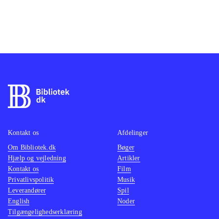
Kontakt os
Afdelinger
Om Bibliotek.dk
Bøger
Hjælp og vejledning
Artikler
Kontakt os
Film
Privatlivspolitik
Musik
Leverandører
Spil
English
Noder
Tilgængelighedserklæring