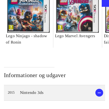
Lego Ninjago - shadow
Lego Marvel Avengers
Di
of Ronin
fa
Informationer og udgaver
Nintendo 3ds
2015