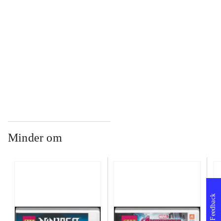
...
...
Minder om
Feedback