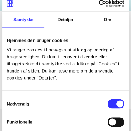
Samtykke
Detaljer
Om
Tidsskrift
Hjemmesiden bruger cookies
Artiklen er en del af
Vi bruger cookies til besøgsstatistik og optimering af
brugervenlighed. Du kan til enhver tid ændre eller
tilbagetrække dit samtykke ved at klikke på ”Cookies” i
lorem ipsum dolor sit amet ...
bunden af siden. Du kan læse mere om de anvendte
Tidsskrift
cookies under ”Detaljer”.
Artiklerne i
handler ofte om
Samtykkevalg
Nødvendig
Funktionelle