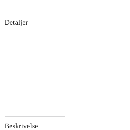
Detaljer
...
...
...
...
...
...
...
...
...
...
...
...
Beskrivelse