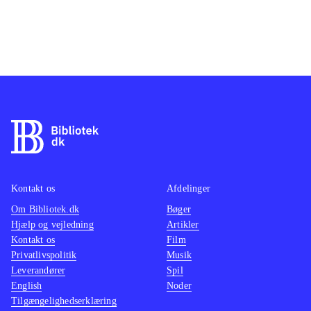
Kontakt os
Afdelinger
Om Bibliotek.dk
Bøger
Hjælp og vejledning
Artikler
Kontakt os
Film
Privatlivspolitik
Musik
Leverandører
Spil
English
Noder
Tilgængelighedserklæring