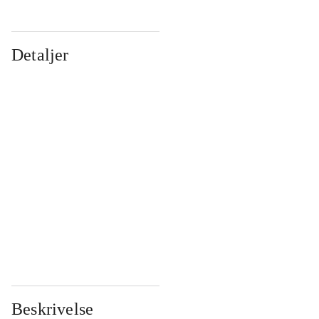
Detaljer
...
...
...
...
...
...
...
...
...
...
...
...
Beskrivelse