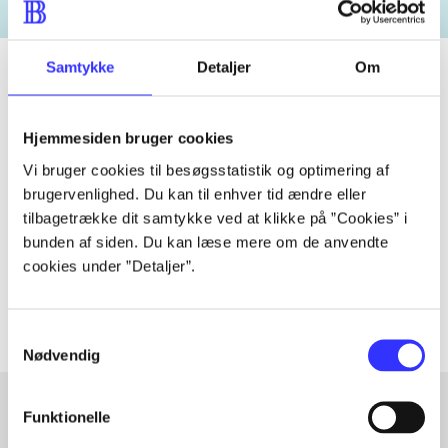
Samtykke
Detaljer
Om
Tidsskrift
Hjemmesiden bruger cookies
Artiklen er en del af
Vi bruger cookies til besøgsstatistik og optimering af
brugervenlighed. Du kan til enhver tid ændre eller
tilbagetrække dit samtykke ved at klikke på ”Cookies” i
lorem ipsum dolor sit amet ...
bunden af siden. Du kan læse mere om de anvendte
Tidsskrift
cookies under ”Detaljer”.
Artiklerne i
handler ofte om
Samtykkevalg
Nødvendig
Funktionelle