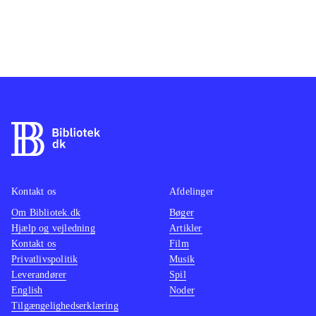
Kontakt os
Afdelinger
Om Bibliotek.dk
Bøger
Hjælp og vejledning
Artikler
Kontakt os
Film
Privatlivspolitik
Musik
Leverandører
Spil
English
Noder
Tilgængelighedserklæring