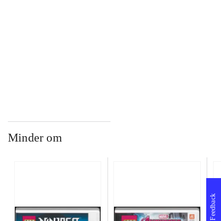
...
...
Minder om
Feedback