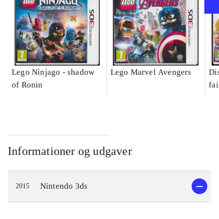
Lego Ninjago - shadow
Lego Marvel Avengers
Di
of Ronin
fa
Informationer og udgaver
Nintendo 3ds
2015