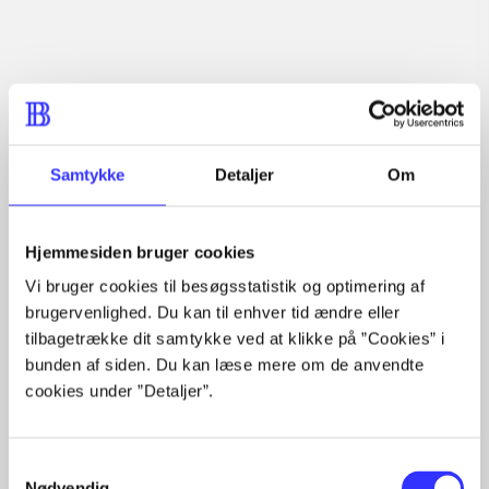
Tidsskrift
Artiklen er en del af
Samtykke
Detaljer
Om
lorem ipsum dolor sit amet ...
Tidsskrift
Hjemmesiden bruger cookies
Artiklerne i
handler ofte om
Vi bruger cookies til besøgsstatistik og optimering af
brugervenlighed. Du kan til enhver tid ændre eller
tilbagetrække dit samtykke ved at klikke på ”Cookies” i
bunden af siden. Du kan læse mere om de anvendte
cookies under ”Detaljer”.
Artikler med samme emner
Samtykkevalg
Fra
Nødvendig