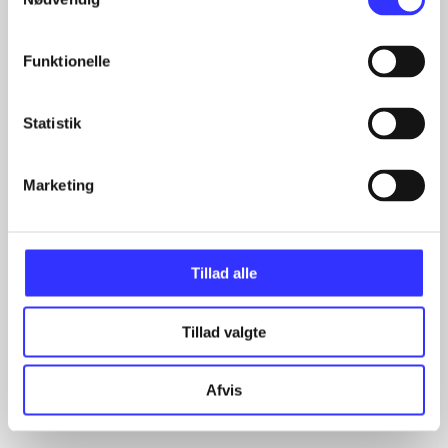
Funktionelle
Statistik
Marketing
Artikler
Alle registrerede artikler fordelt på udgivelser
...
Tillad alle
...
...
Tillad valgte
...
...
Afvis