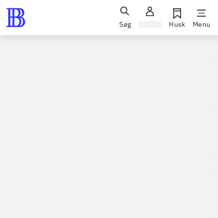
Søg
Log ind
Husk
Menu
Spil / computerspil
Nintendo 3ds, 2015
Barbie & her sisters - puppy rescue
Nintendo 3ds