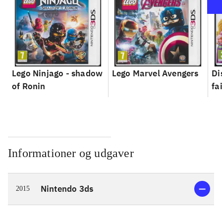
Lego Ninjago - shadow
Lego Marvel Avengers
Di
of Ronin
fa
Informationer og udgaver
Nintendo 3ds
2015