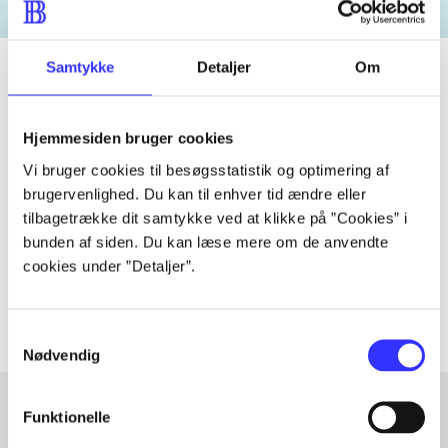
Samtykke
Detaljer
Om
Tidsskrift
Hjemmesiden bruger cookies
Artiklen er en del af
Vi bruger cookies til besøgsstatistik og optimering af
brugervenlighed. Du kan til enhver tid ændre eller
tilbagetrække dit samtykke ved at klikke på ”Cookies” i
lorem ipsum dolor sit amet ...
bunden af siden. Du kan læse mere om de anvendte
Tidsskrift
cookies under ”Detaljer”.
Artiklerne i
handler ofte om
Samtykkevalg
Nødvendig
Funktionelle