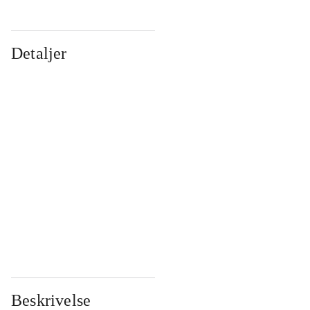
Detaljer
...
...
...
...
...
...
...
...
...
...
...
...
Beskrivelse