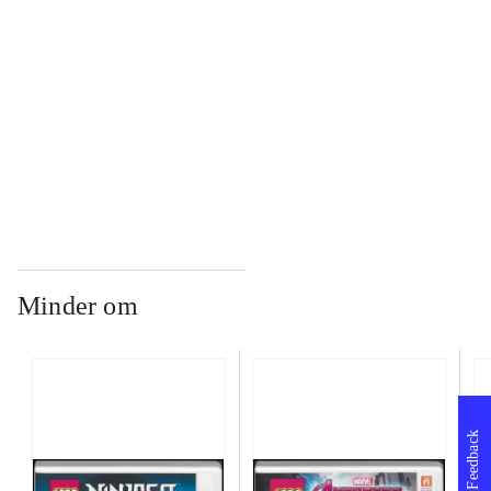
...
...
Minder om
Feedback