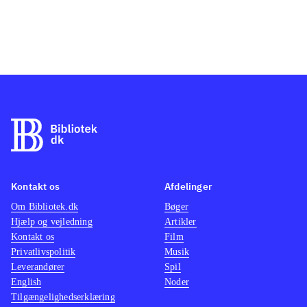
Kontakt os
Afdelinger
Om Bibliotek.dk
Bøger
Hjælp og vejledning
Artikler
Kontakt os
Film
Privatlivspolitik
Musik
Leverandører
Spil
English
Noder
Tilgængelighedserklæring