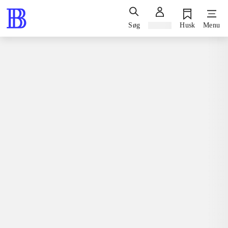
Søg
Log ind
Husk
Menu
Spil / computerspil
Nintendo 3ds, 2015
Barbie & her sisters - puppy rescue
Nintendo 3ds