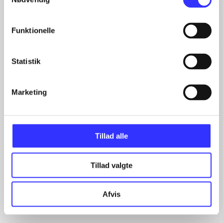
Funktionelle
Statistik
Marketing
Artikler
Alle registrerede artikler fordelt på udgivelser
...
Tillad alle
...
...
Tillad valgte
...
...
Afvis