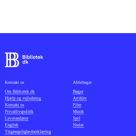
Kontakt os
Afdelinger
Om Bibliotek.dk
Bøger
Hjælp og vejledning
Artikler
Kontakt os
Film
Privatlivspolitik
Musik
Leverandører
Spil
English
Noder
Tilgængelighedserklæring