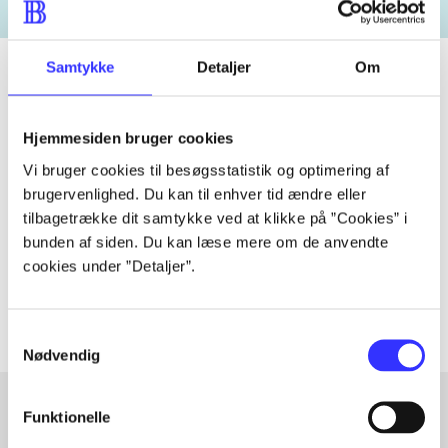
Samtykke
Detaljer
Om
Tidsskrift
Hjemmesiden bruger cookies
Artiklen er en del af
Vi bruger cookies til besøgsstatistik og optimering af
brugervenlighed. Du kan til enhver tid ændre eller
tilbagetrække dit samtykke ved at klikke på ”Cookies” i
lorem ipsum dolor sit amet ...
bunden af siden. Du kan læse mere om de anvendte
Tidsskrift
cookies under ”Detaljer”.
Artiklerne i
handler ofte om
Samtykkevalg
Nødvendig
Funktionelle