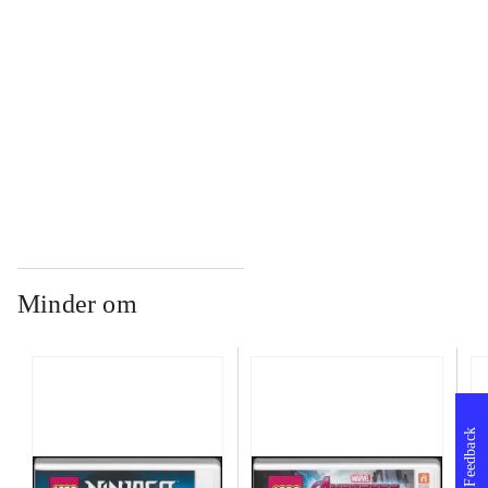
...
...
Minder om
Feedback