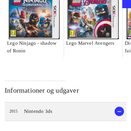
Lego Ninjago - shadow
Lego Marvel Avengers
Di
of Ronin
fa
Informationer og udgaver
Nintendo 3ds
2015