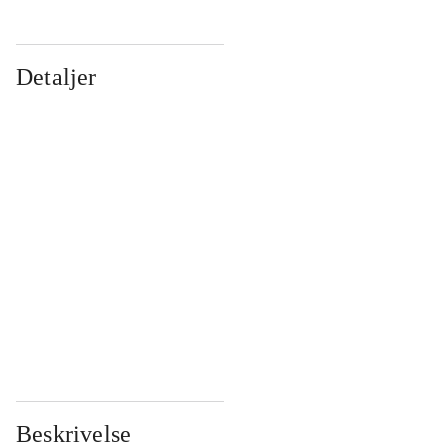
Detaljer
...
...
...
...
...
...
...
...
...
...
...
...
Beskrivelse