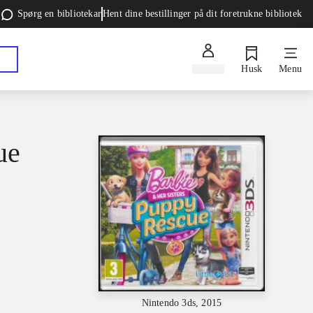
Spørg en bibliotekar
Hent dine bestillinger på dit foretrukne bibliotek
Log ind
Husk
Menu
ue
Nintendo 3ds, 2015