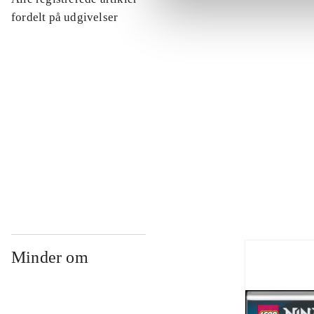
...
fordelt på udgivelser
...
...
...
Minder om