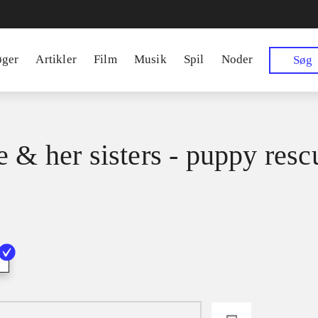
øger
Artikler
Film
Musik
Spil
Noder
Søg
e & her sisters - puppy resc