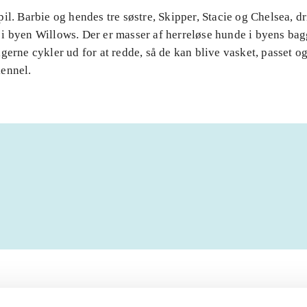
il. Barbie og hendes tre søstre, Skipper, Stacie og Chelsea, dr
i byen Willows. Der er masser af herreløse hunde i byens ba
gerne cykler ud for at redde, så de kan blive vasket, passet og 
ennel.
Artiklerne i
handler ofte om
lorem ipsum dolor sit amet ...