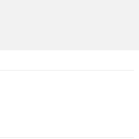
...
...