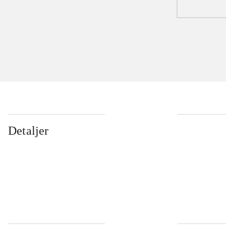
Detaljer
...
...
...
...