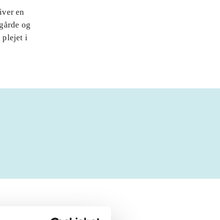
iver en
ggårde og
plejet i