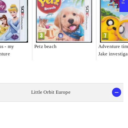
ss - my
Petz beach
Adventure tim
nture
Jake investiga
Little Orbit Europe