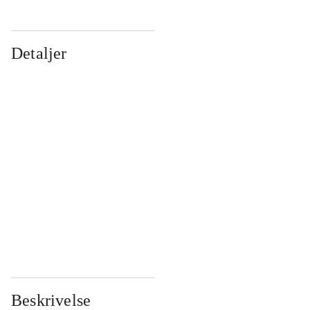
Detaljer
...
...
...
...
...
...
...
...
...
...
...
...
Beskrivelse