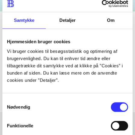
Samtykke
Detaljer
Om
Tidsskrift
Hjemmesiden bruger cookies
Artiklen er en del af
Vi bruger cookies til besøgsstatistik og optimering af
brugervenlighed. Du kan til enhver tid ændre eller
tilbagetrække dit samtykke ved at klikke på ”Cookies” i
lorem ipsum dolor sit amet ...
bunden af siden. Du kan læse mere om de anvendte
Tidsskrift
cookies under ”Detaljer”.
Artiklerne i
handler ofte om
Samtykkevalg
Nødvendig
Funktionelle