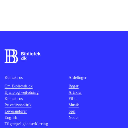
Kontakt os
Afdelinger
Om Bibliotek.dk
Bøger
Hjælp og vejledning
Artikler
Kontakt os
Film
Privatlivspolitik
Musik
Leverandører
Spil
English
Noder
Tilgængelighedserklæring