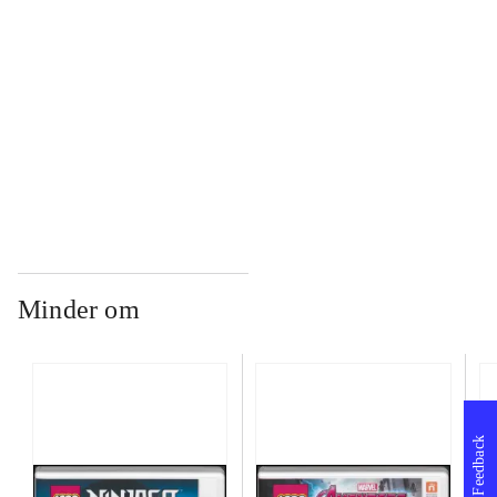
...
...
Minder om
Feedback