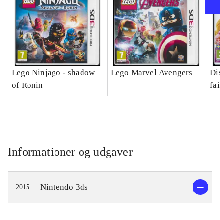
Lego Ninjago - shadow
Lego Marvel Avengers
Di
of Ronin
fa
Informationer og udgaver
Nintendo 3ds
2015