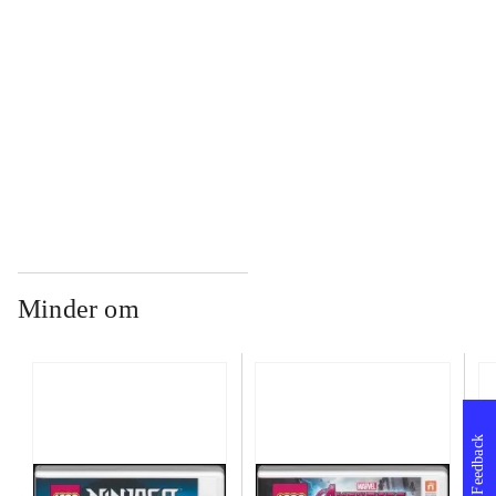
...
...
Minder om
Feedback