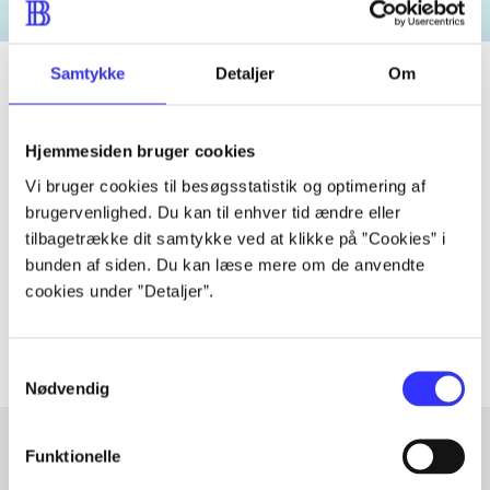
Samtykke
Detaljer
Om
Tidsskrift
Hjemmesiden bruger cookies
Artiklen er en del af
Vi bruger cookies til besøgsstatistik og optimering af
brugervenlighed. Du kan til enhver tid ændre eller
tilbagetrække dit samtykke ved at klikke på ”Cookies” i
lorem ipsum dolor sit amet ...
bunden af siden. Du kan læse mere om de anvendte
Tidsskrift
cookies under ”Detaljer”.
Artiklerne i
handler ofte om
Samtykkevalg
Nødvendig
Funktionelle