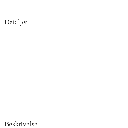
Detaljer
...
...
...
...
...
...
...
...
...
...
...
...
Beskrivelse