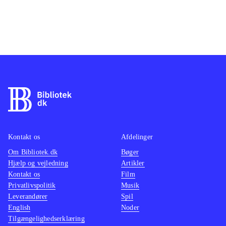
Kontakt os
Afdelinger
Om Bibliotek.dk
Bøger
Hjælp og vejledning
Artikler
Kontakt os
Film
Privatlivspolitik
Musik
Leverandører
Spil
English
Noder
Tilgængelighedserklæring