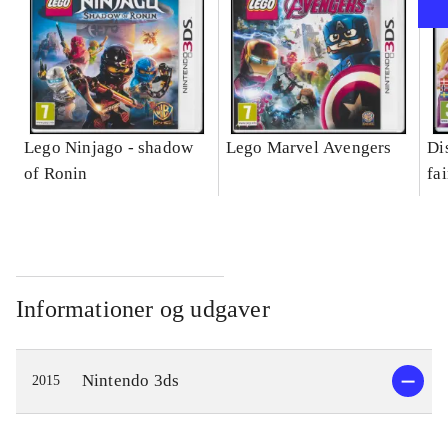
Lego Ninjago - shadow
Lego Marvel Avengers
Di
of Ronin
fa
Informationer og udgaver
Nintendo 3ds
2015