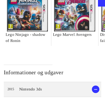
Lego Ninjago - shadow
Lego Marvel Avengers
Di
of Ronin
fa
Informationer og udgaver
Nintendo 3ds
2015