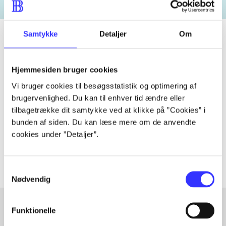
Samtykke
Detaljer
Om
Tidsskrift
Hjemmesiden bruger cookies
Artiklen er en del af
Vi bruger cookies til besøgsstatistik og optimering af
brugervenlighed. Du kan til enhver tid ændre eller
tilbagetrække dit samtykke ved at klikke på ”Cookies” i
lorem ipsum dolor sit amet ...
bunden af siden. Du kan læse mere om de anvendte
Tidsskrift
cookies under ”Detaljer”.
Artiklerne i
handler ofte om
Samtykkevalg
Nødvendig
Funktionelle