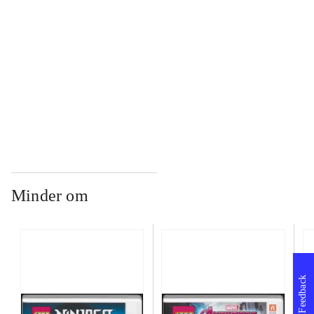
...
...
Minder om
Feedback