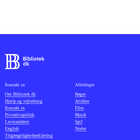
Kontakt os
Afdelinger
Om Bibliotek.dk
Bøger
Hjælp og vejledning
Artikler
Kontakt os
Film
Privatlivspolitik
Musik
Leverandører
Spil
English
Noder
Tilgængelighedserklæring