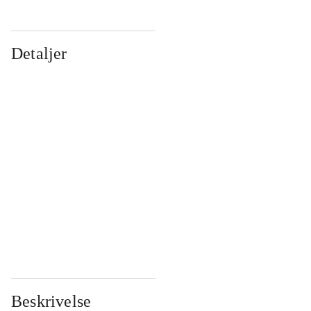
Detaljer
...
...
...
...
...
...
...
...
...
...
...
...
Beskrivelse