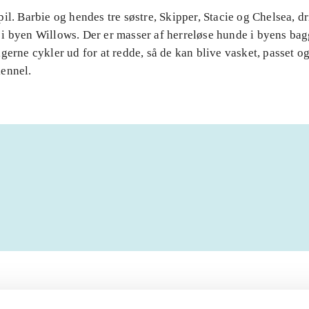
il. Barbie og hendes tre søstre, Skipper, Stacie og Chelsea, dr
i byen Willows. Der er masser af herreløse hunde i byens ba
gerne cykler ud for at redde, så de kan blive vasket, passet og 
ennel.
Artiklerne i
handler ofte om
lorem ipsum dolor sit amet ...