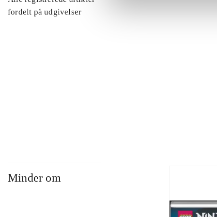
...
fordelt på udgivelser
...
...
...
Minder om