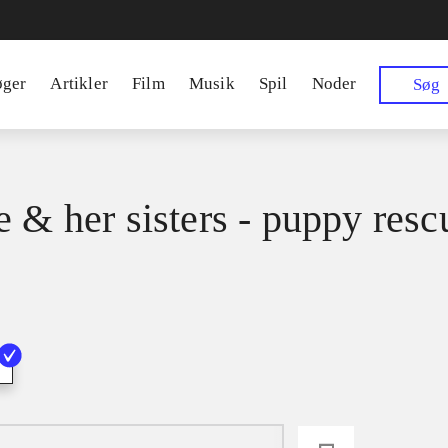
øger
Artikler
Film
Musik
Spil
Noder
Søg
e & her sisters - puppy resc