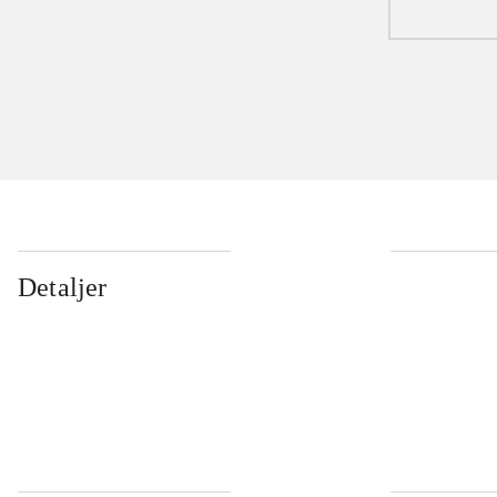
Detaljer
...
...
...
...