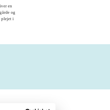
iver en
ggårde og
plejet i