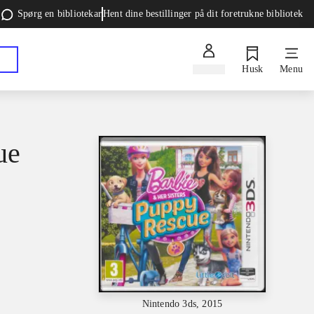
Spørg en bibliotekar
Hent dine bestillinger på dit foretrukne bibliotek
Log ind
Husk
Menu
ue
Nintendo 3ds, 2015