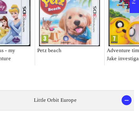
ss - my
Petz beach
Adventure tim
nture
Jake investiga
Little Orbit Europe