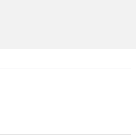
...
...