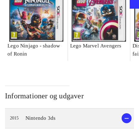
Lego Ninjago - shadow
Lego Marvel Avengers
Di
of Ronin
fa
Informationer og udgaver
Nintendo 3ds
2015