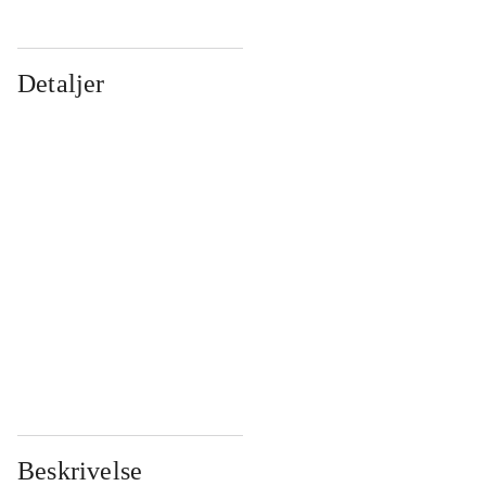
Detaljer
...
...
...
...
...
...
...
...
...
...
...
...
Beskrivelse