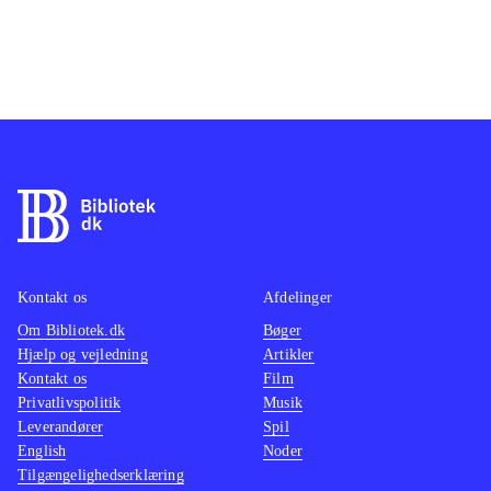
Kontakt os
Afdelinger
Om Bibliotek.dk
Bøger
Hjælp og vejledning
Artikler
Kontakt os
Film
Privatlivspolitik
Musik
Leverandører
Spil
English
Noder
Tilgængelighedserklæring