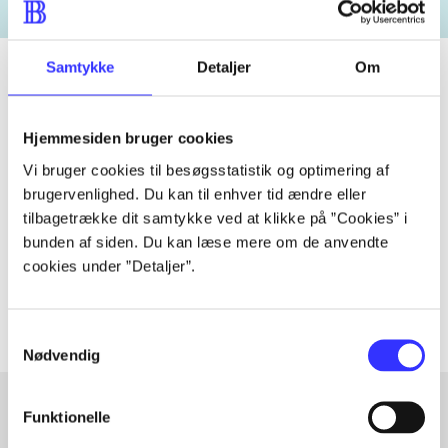
Samtykke
Detaljer
Om
Tidsskrift
Hjemmesiden bruger cookies
Artiklen er en del af
Vi bruger cookies til besøgsstatistik og optimering af
brugervenlighed. Du kan til enhver tid ændre eller
tilbagetrække dit samtykke ved at klikke på ”Cookies” i
lorem ipsum dolor sit amet ...
bunden af siden. Du kan læse mere om de anvendte
Tidsskrift
cookies under ”Detaljer”.
Artiklerne i
handler ofte om
Samtykkevalg
Nødvendig
Funktionelle