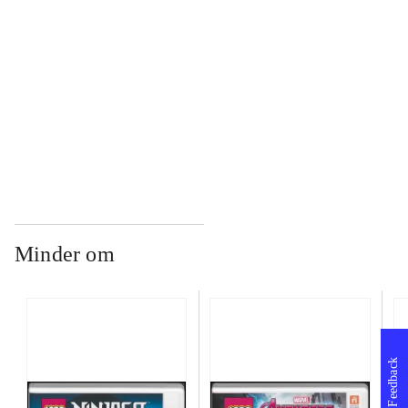
...
...
Minder om
Feedback