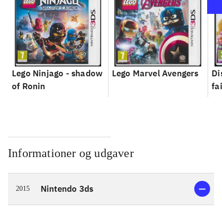
Lego Ninjago - shadow
Lego Marvel Avengers
Di
of Ronin
fa
Informationer og udgaver
Nintendo 3ds
2015