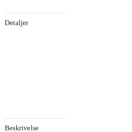
Detaljer
...
...
...
...
...
...
...
...
...
...
...
...
Beskrivelse