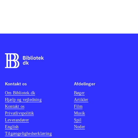
Kontakt os
Afdelinger
Om Bibliotek.dk
Bøger
Hjælp og vejledning
Artikler
Kontakt os
Film
Privatlivspolitik
Musik
Leverandører
Spil
English
Noder
Tilgængelighedserklæring