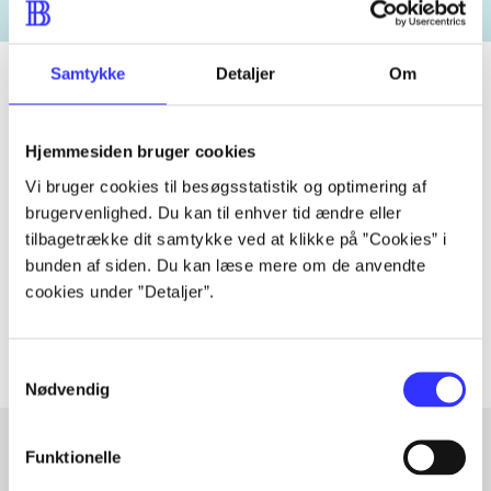
Samtykke
Detaljer
Om
Tidsskrift
Hjemmesiden bruger cookies
Artiklen er en del af
Vi bruger cookies til besøgsstatistik og optimering af
brugervenlighed. Du kan til enhver tid ændre eller
tilbagetrække dit samtykke ved at klikke på ”Cookies” i
lorem ipsum dolor sit amet ...
bunden af siden. Du kan læse mere om de anvendte
Tidsskrift
cookies under ”Detaljer”.
Artiklerne i
handler ofte om
Samtykkevalg
Nødvendig
Funktionelle