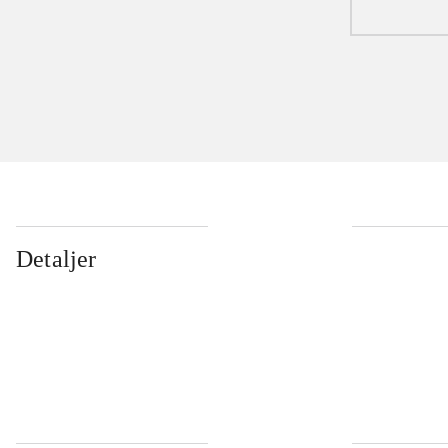
Detaljer
...
...
...
...