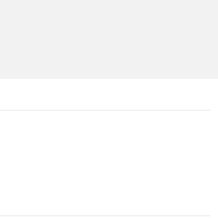
...
...