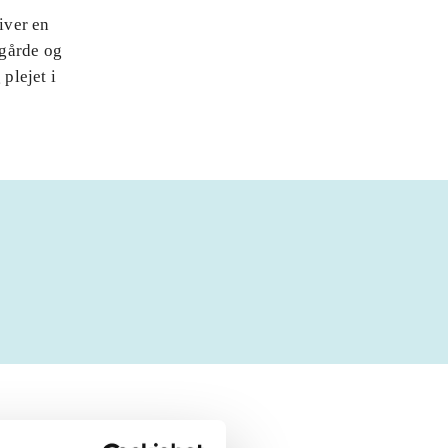
iver en
ggårde og
plejet i