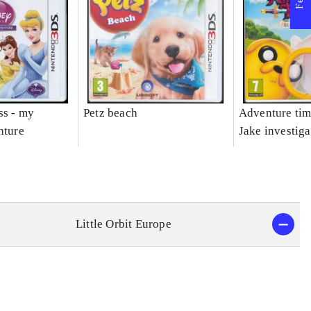
ss - my
Petz beach
Adventure tim
nture
Jake investiga
Little Orbit Europe