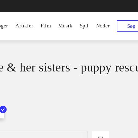
øger
Artikler
Film
Musik
Spil
Noder
Søg
e & her sisters - puppy resc