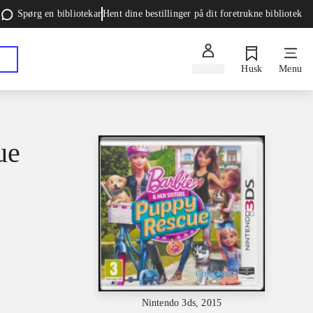
Spørg en bibliotekar
Hent dine bestillinger på dit foretrukne bibliotek
Log ind
Husk
Menu
ue
Nintendo 3ds, 2015