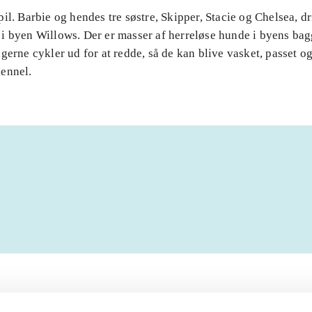
il. Barbie og hendes tre søstre, Skipper, Stacie og Chelsea, dr
i byen Willows. Der er masser af herreløse hunde i byens ba
gerne cykler ud for at redde, så de kan blive vasket, passet og 
ennel.
Artiklerne i
handler ofte om
lorem ipsum dolor sit amet ...