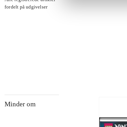
...
fordelt på udgivelser
...
...
...
Minder om