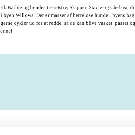
il. Barbie og hendes tre søstre, Skipper, Stacie og Chelsea, dr
i byen Willows. Der er masser af herreløse hunde i byens ba
gerne cykler ud for at redde, så de kan blive vasket, passet og 
ennel.
Artiklerne i
handler ofte om
lorem ipsum dolor sit amet ...