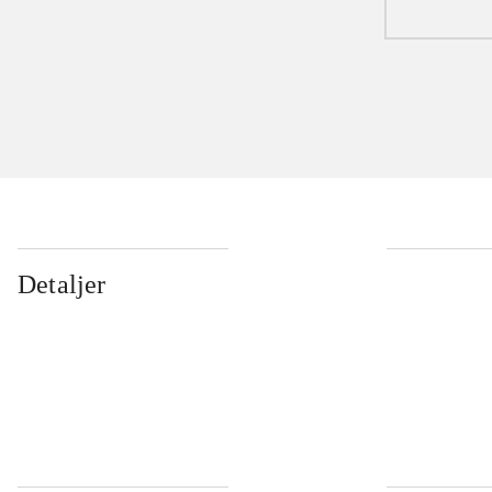
Detaljer
...
...
...
...