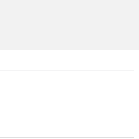
...
...