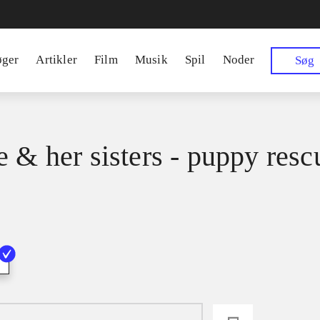
øger
Artikler
Film
Musik
Spil
Noder
Søg
e & her sisters - puppy resc