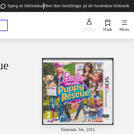
Spørg en bibliotekar
Hent dine bestillinger på dit foretrukne bibliotek
Log ind
Husk
Menu
ue
Nintendo 3ds, 2015