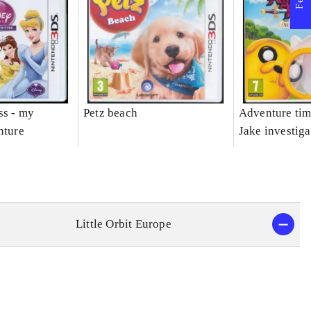
ss - my
Petz beach
Adventure tim
nture
Jake investiga
Little Orbit Europe