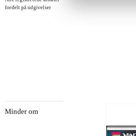
...
fordelt på udgivelser
...
...
...
Minder om