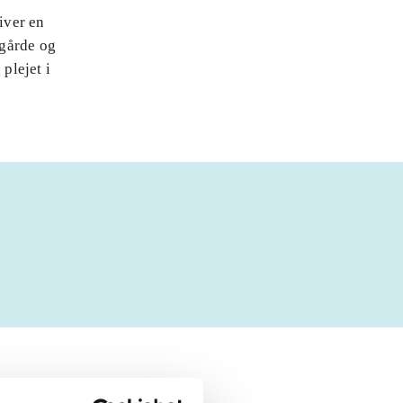
iver en
ggårde og
plejet i